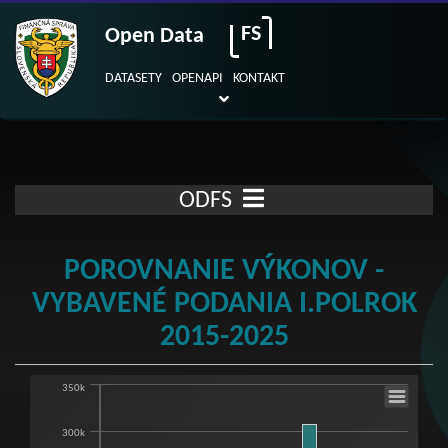
FS
Open Data
DATASETY
OPENAPI
KONTAKT
ODFS
POROVNANIE VÝKONOV -
VYBAVENÉ PODANIA I.POLROK
2015-2025
350k
Porovnanie výkonov -vybavené podania I.
300k
Bar chart with 11 bars.