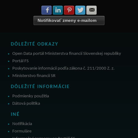
Zdielať na Facebook
Zdielať na LinkedIn
Zdielať na Pinterest
Zdielať na Twitter
Zdielať na E-mail
Notifikovať zmeny e-mailom
DÔLEŽITÉ ODKAZY
Open Data portál Ministerstva financií Slovenskej republiky
Portál FS
Poskytovanie informácií podľa zákona č. 211/2000 Z. z.
Ministerstvo financií SR
DÔLEŽITÉ INFORMÁCIE
Podmienky použitia
Dátová politika
INÉ
Notifikácia
Formuláre