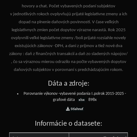
hovory a chat. Počet vybavených podaní subjektov
v jednotlivých rokoch ovplyvňujú prijaté legislatívne zmeny a ich
dopad na plnenie daňových povinností. V čase veľkých
legislatívnych zmien počet dopytov výrazne narastá. Rok 2025
ovplyvnili veľké legislatívne zmeny /boli prijaté rozsiahle novely
existujúcich zákonov -DPH, a dani z príjmov a tiež nové dva
zákony : daň z finančných transakcií a daň zo sladených nápojov/
, čo sa výraznou mierou odrazilo na počte vybavených dopytov
daňových subjektov v porovnaní s predchádzajúcim rokom.
Dáta a zdroje:
Porovnanie výkonov -vybavené podania I.polrok 2015-2025 -
grafové dáta
898x
xlsx
Stiahnuť
Informácie o datasete: