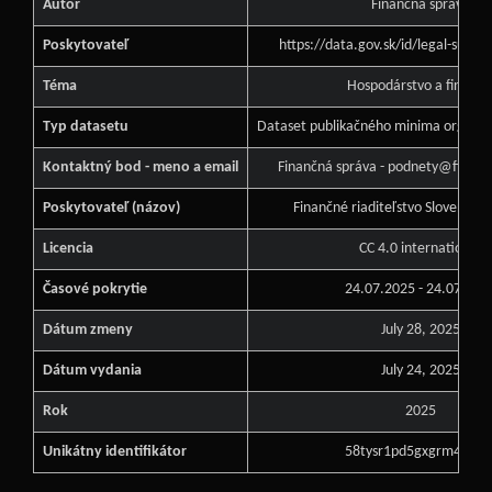
Autor
Finančná správa
Poskytovateľ
https://data.gov.sk/id/legal-subj
Téma
Hospodárstvo a financi
Typ datasetu
Dataset publikačného minima orgánu v
Kontaktný bod - meno a email
Finančná správa - podnety@financ
Poskytovateľ (názov)
Finančné riaditeľstvo Slovenskej
Licencia
CC 4.0 international
Časové pokrytie
24.07.2025 - 24.07.202
Dátum zmeny
July 28, 2025
Dátum vydania
July 24, 2025
Rok
2025
Unikátny identifikátor
58tysr1pd5gxgrm4my8