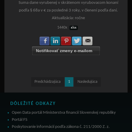
Suma dane vyrubenej v skrátenom vyrubovacom konaní
podľa § 68a v € za posledné 3 roky, v členení podľa daní.
Aktualizácia: ročne
1440x
xlsx
Zdielať na Facebook
Zdielať na LinkedIn
Zdielať na Pinterest
Zdielať na Twitter
Zdielať na E-mail
Notifikovať zmeny e-mailom
Predchádzajúca
1
Nasledujúca
DÔLEŽITÉ ODKAZY
Open Data portál Ministerstva financií Slovenskej republiky
Portál FS
Poskytovanie informácií podľa zákona č. 211/2000 Z. z.