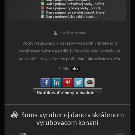
Daň z pridanej hodnoty (počet)
Daň z príjmov právnickej osoby (počet)
Daň z príjmov fyzickej osoby (počet)
Daň z príjmov zo závislej činnosti (počet)
Daň z motorových vozidiel (počet)
End of interactive chart.
Finančná správa
Počet vyrubovacích rozkazov vydaných v skrátenom
vyrubovacom konaní podľa § 68a daňového poriadku za
posledné 3 roky, v členení podľa daní. Aktualizácia: ročne
1408x
xlsx
Zdielať na Facebook
Zdielať na LinkedIn
Zdielať na Pinterest
Zdielať na Twitter
Zdielať na E-mail
Notifikovať zmeny e-mailom
Suma vyrubenej dane v skrátenom
vyrubovacom konaní
600k