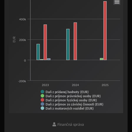
Suma vyrubenej dane v skrátenom vyrubovacom konaní
Bar chart with 5 data series.
400k
View as data table, Suma vyrubenej dane v skrátenom vyrubovacom kona
The chart has 1 X axis displaying categories.
The chart has 1 Y axis displaying EUR. Range: -200000 to 600000.
EUR
200k
0
-200k
2023
2024
2025
Daň z pridanej hodnoty (EUR)
Daň z príjmov právnickej osoby (EUR)
Daň z príjmov fyzickej osoby (EUR)
Daň z príjmov zo závislej činnosti (EUR)
Daň z motorových vozidiel (EUR)
End of interactive chart.
Finančná správa