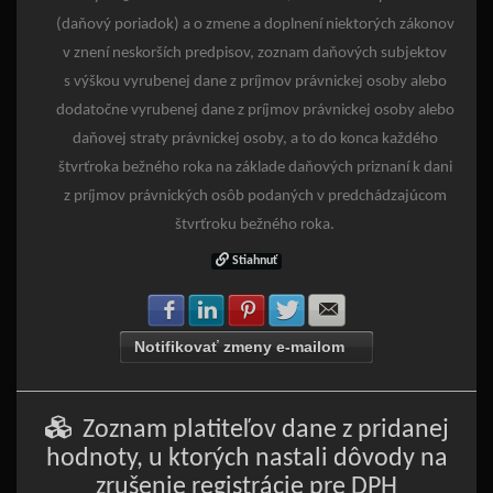
(daňový poriadok) a o zmene a doplnení niektorých zákonov
v znení neskorších predpisov, zoznam daňových subjektov
s výškou vyrubenej dane z príjmov právnickej osoby alebo
dodatočne vyrubenej dane z príjmov právnickej osoby alebo
daňovej straty právnickej osoby, a to do konca každého
štvrťroka bežného roka na základe daňových priznaní k dani
z príjmov právnických osôb podaných v predchádzajúcom
štvrťroku bežného roka.
Stiahnuť
Zdielať na Facebook
Zdielať na LinkedIn
Zdielať na Pinterest
Zdielať na Twitter
Zdielať na E-mail
Notifikovať zmeny e-mailom
Zoznam platiteľov dane z pridanej
hodnoty, u ktorých nastali dôvody na
zrušenie registrácie pre DPH