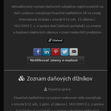
Aktualizovaný zoznam daňových subjektov registrovaných na
daň z príjmov zverejňuje Finančné riaditeľstvo SR na svojej
internetovej stránke v zmysle § 52 ods. 15 zákona č.
563/2009 Z. z. o správe daní (daňový poriadok) a o zmene
a doplnení niektorých zákonov v znení neskorších predpisov.
Stiahnuť
Zdielať na Facebook
Zdielať na LinkedIn
Zdielať na Pinterest
Zdielať na Twitter
Zdielať na E-mail
Notifikovať zmeny e-mailom
Zoznam daňových dlžníkov
Finančná správa
Finančné riaditeľstvo na svojom webovom sídle zverejňuje
v zmysle § 52 ods. 1 písm. a) zákona č. 563/2009 Z.z. o správe
daní (daňový poriadok) a o zmene a doplnení niektorých