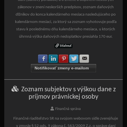
zákonov v znení neskorších predpisov, zoznam daňových
dlžnikov do konca kalendárneho mesiaca nasledujúceho po
kalendárnom mesiaci, za ktorý sa zoznam vyhotovuje podľa
stavu k poslednému dňu kalendárneho mesiaca, u ktorých
úhrnná výška daňových nedoplatkov presiahla 170 eur.
Stiahnuť
Zdielať na Facebook
Zdielať na LinkedIn
Zdielať na Pinterest
Zdielať na Twitter
Zdielať na E-mail
Notifikovať zmeny e-mailom
Zoznam subjektov s výškou dane z
príjmov právnickej osoby
Finančná správa
Finančné riaditeľstvo SR na svojom webovom sídle zverejňuje
v zmysle § 52 ods. 9 zákona č. 563/2009 Z.z. o správe daní