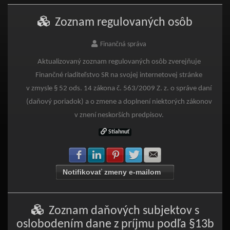
Zoznam regulovaných osôb
Finančná správa
Aktualizovaný zoznam regulovaných osôb zverejňuje
Finančné riaditeľstvo SR na svojej internetovej stránke
v zmysle § 52 ods. 14 zákona č. 563/2009 Z. z. o správe daní
(daňový poriadok) a o zmene a doplnení niektorých zákonov
v znení neskorších predpisov.
Stiahnuť
Zdielať na Facebook
Zdielať na LinkedIn
Zdielať na Pinterest
Zdielať na Twitter
Zdielať na E-mail
Notifikovať zmeny e-mailom
Zoznam daňových subjektov s
oslobodením dane z príjmu podľa §13b