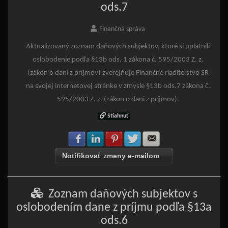
ods.7
Finančná správa
Aktualizovaný zoznam daňových subjektov, ktoré si uplatnili
oslobodenie podľa §13b ods. 1 zákona č. 595/2003 Z. z.
(zákon o dani z príjmov) zverejňuje Finančné riaditeľstvo SR
na svojej internetovej stránke v zmysle §13b ods.7 zákona č.
595/2003 Z. z. (zákon o dani z príjmov).
Stiahnuť
Zdielať na Facebook
Zdielať na LinkedIn
Zdielať na Pinterest
Zdielať na Twitter
Zdielať na E-mail
Notifikovať zmeny e-mailom
Zoznam daňových subjektov s
oslobodením dane z príjmu podľa §13a
ods.6