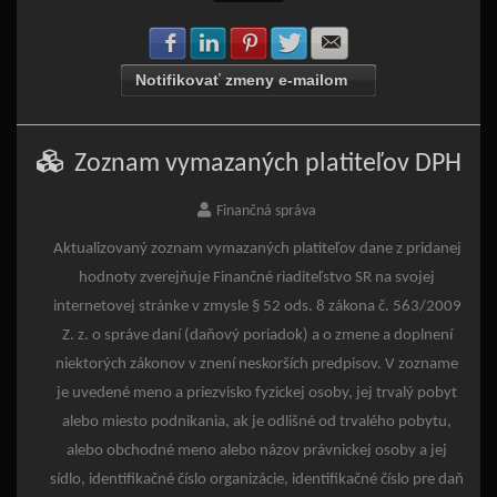
Zdielať na Facebook
Zdielať na LinkedIn
Zdielať na Pinterest
Zdielať na Twitter
Zdielať na E-mail
Notifikovať zmeny e-mailom
Zoznam vymazaných platiteľov DPH
Finančná správa
Aktualizovaný zoznam vymazaných platiteľov dane z pridanej
hodnoty zverejňuje Finančné riaditeľstvo SR na svojej
internetovej stránke v zmysle § 52 ods. 8 zákona č. 563/2009
Z. z. o správe daní (daňový poriadok) a o zmene a doplnení
niektorých zákonov v znení neskorších predpisov. V zozname
je uvedené meno a priezvisko fyzickej osoby, jej trvalý pobyt
alebo miesto podnikania, ak je odlišné od trvalého pobytu,
alebo obchodné meno alebo názov právnickej osoby a jej
sídlo, identifikačné číslo organizácie, identifikačné číslo pre daň