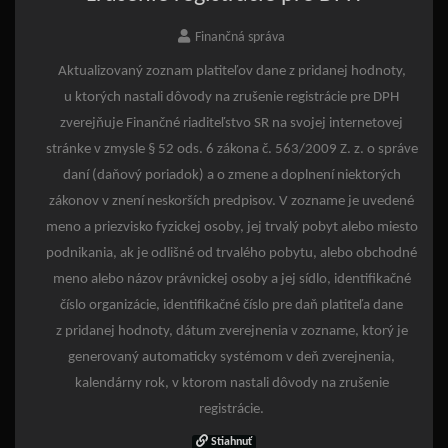
Finančná správa
Aktualizovaný zoznam platiteľov dane z pridanej hodnoty,
u ktorých nastali dôvody na zrušenie registrácie pre DPH
zverejňuje Finančné riaditeľstvo SR na svojej internetovej
stránke v zmysle § 52 ods. 6 zákona č. 563/2009 Z. z. o správe
daní (daňový poriadok) a o zmene a doplnení niektorých
zákonov v znení neskorších predpisov. V zozname je uvedené
meno a priezvisko fyzickej osoby, jej trvalý pobyt alebo miesto
podnikania, ak je odlišné od trvalého pobytu, alebo obchodné
meno alebo názov právnickej osoby a jej sídlo, identifikačné
číslo organizácie, identifikačné číslo pre daň platiteľa dane
z pridanej hodnoty, dátum zverejnenia v zozname, ktorý je
generovaný automaticky systémom v deň zverejnenia,
kalendárny rok, v ktorom nastali dôvody na zrušenie
registrácie.
Stiahnuť