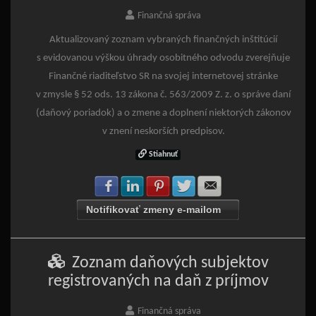
Finančná správa
Aktualizovaný zoznam vybraných finančných inštitúcií
s evidovanou výškou úhrady osobitného odvodu zverejňuje
Finančné riaditeľstvo SR na svojej internetovej stránke
v zmysle § 52 ods. 13 zákona č. 563/2009 Z. z. o správe daní
(daňový poriadok) a o zmene a doplnení niektorých zákonov
v znení neskorších predpisov.
Stiahnuť
Zdielať na Facebook
Zdielať na LinkedIn
Zdielať na Pinterest
Zdielať na Twitter
Zdielať na E-mail
Notifikovať zmeny e-mailom
Zoznam daňových subjektov
registrovaných na daň z príjmov
Finančná správa