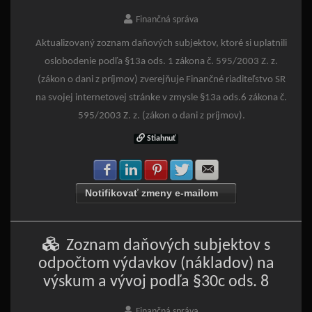
Finančná správa
Aktualizovaný zoznam daňových subjektov, ktoré si uplatnili
oslobodenie podľa §13a ods. 1 zákona č. 595/2003 Z. z.
(zákon o dani z príjmov) zverejňuje Finančné riaditeľstvo SR
na svojej internetovej stránke v zmysle §13a ods.6 zákona č.
595/2003 Z. z. (zákon o dani z príjmov).
Stiahnuť
Zdielať na Facebook
Zdielať na LinkedIn
Zdielať na Pinterest
Zdielať na Twitter
Zdielať na E-mail
Notifikovať zmeny e-mailom
Zoznam daňových subjektov s
odpočtom výdavkov (nákladov) na
výskum a vývoj podľa §30c ods. 8
Finančná správa