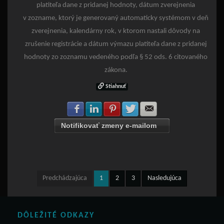
platiteľa dane z pridanej hodnoty, dátum zverejnenia
v zozname, ktorý je generovaný automaticky systémom v deň
zverejnenia, kalendárny rok, v ktorom nastali dôvody na
zrušenie registrácie a dátum výmazu platiteľa dane z pridanej
hodnoty zo zoznamu vedeného podľa § 52 ods. 6 citovaného
zákona.
Stiahnuť
Zdielať na Facebook
Zdielať na LinkedIn
Zdielať na Pinterest
Zdielať na Twitter
Zdielať na E-mail
Notifikovať zmeny e-mailom
Predchádzajúca
1
2
3
Nasledujúca
DÔLEŽITÉ ODKAZY