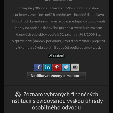
V zmysle § 30c ods. 8 zákona č. 595/2003 Z. z. o dani
z príjmov v znení neskorších predpisov, Finančné riaditeľstvo
SR do troch kalendárnych mesiacov nasledujúcich po uplynutí
lehoty na podanie daňového priznania zverejňuje zoznam
daňových subjektov podľa § 52 zákona č. 563/2009 Z.z.
o správe daní (daňový poriadok), ktorí si pri realizácii projektu
výskumu a vývoja uplatnili odpočet podľa odsekov 1 a 2.
Stiahnuť
Zdielať na Facebook
Zdielať na LinkedIn
Zdielať na Pinterest
Zdielať na Twitter
Zdielať na E-mail
Notifikovať zmeny e-mailom
Zoznam vybraných finančných
inštitúcií s evidovanou výškou úhrady
osobitného odvodu