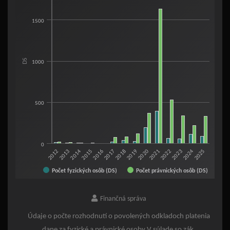
Bar chart with 2 data series.
1500
View as data table, Počet odkladov platenia dane (FO, PO)
The chart has 1 X axis displaying categories.
The chart has 1 Y axis displaying DS. Range: 0 to 2000.
DS
1000
500
0
2013
2020
2018
2025
2016
2023
2014
2021
2012
2019
2017
2024
2022
2015
Počet fyzických osôb (DS)
Počet právnických osôb (DS)
End of interactive chart.
Finančná správa
Údaje o počte rozhodnutí o povolených odkladoch platenia
dane za fyzické a právnické osoby V súlade so zák.