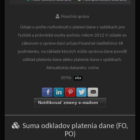
End of interactive chart.
Finančná správa
Údaje o počte rozhodnutí o platení dane v splátkach pre
fyzické a právnické osoby počnúc rokom 2012 V súlade so
zákonom o správe daní určuje Finančné riaditeľstvo SR
podmienky, na základe ktorých môže správca dane povoliť
odklad platenia dane alebo platenie dane v splátkach.
Aktualizácia datasetu: ročne
2070x
xlsx
Zdielať na Facebook
Zdielať na LinkedIn
Zdielať na Pinterest
Zdielať na Twitter
Zdielať na E-mail
Notifikovať zmeny e-mailom
Suma odkladov platenia dane (FO,
PO)