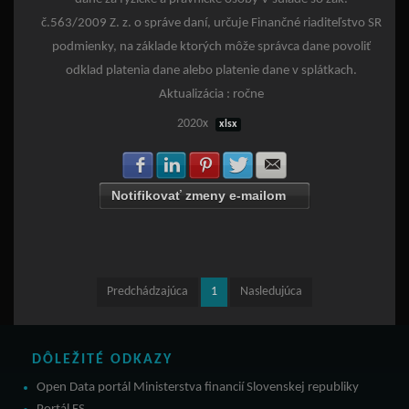
č.563/2009 Z. z. o správe daní, určuje Finančné riaditeľstvo SR
podmienky, na základe ktorých môže správca dane povoliť
odklad platenia dane alebo platenie dane v splátkach.
Aktualizácia : ročne
2020x
xlsx
Zdielať na Facebook
Zdielať na LinkedIn
Zdielať na Pinterest
Zdielať na Twitter
Zdielať na E-mail
Notifikovať zmeny e-mailom
Predchádzajúca
1
Nasledujúca
DÔLEŽITÉ ODKAZY
Open Data portál Ministerstva financií Slovenskej republiky