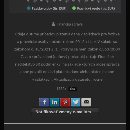
Fyzické osoby (tis. EUR)
Právnické osoby (tis. EUR)
End of interactive chart.
Finančná správa
Údaje o sume prípadov platenia dane v splátkach pre fyzické
a právnické osoby počnúc rokom 2012 v tis. € V súlade so
zákonom č. 45/2021 Z. z., ktorým sa mení zákon č.563/2009
Z. z. o správe daní (daňový poriadok) určuje Finančné
riaditeľstvo SR podmienky, na základe ktorých môže správca
dane povoliť odklad platenia dane alebo platenie dane
v splátkach. Aktualizácia datasetu: ročne
1552x
xlsx
Zdielať na Facebook
Zdielať na LinkedIn
Zdielať na Pinterest
Zdielať na Twitter
Zdielať na E-mail
Notifikovať zmeny e-mailom