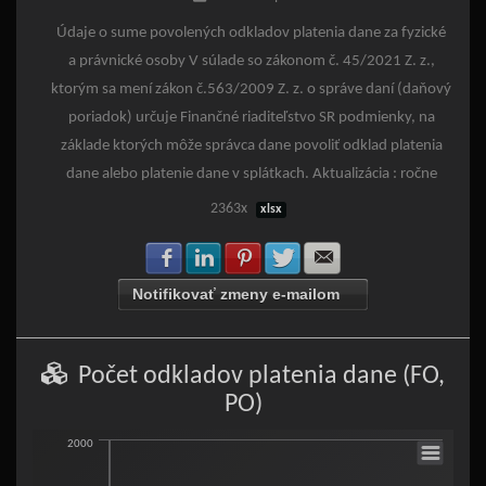
Údaje o sume povolených odkladov platenia dane za fyzické
a právnické osoby V súlade so zákonom č. 45/2021 Z. z.,
ktorým sa mení zákon č.563/2009 Z. z. o správe daní (daňový
poriadok) určuje Finančné riaditeľstvo SR podmienky, na
základe ktorých môže správca dane povoliť odklad platenia
dane alebo platenie dane v splátkach. Aktualizácia : ročne
2363x
xlsx
Zdielať na Facebook
Zdielať na LinkedIn
Zdielať na Pinterest
Zdielať na Twitter
Zdielať na E-mail
Notifikovať zmeny e-mailom
Počet odkladov platenia dane (FO,
PO)
Počet odkladov platenia dane (FO, PO)
2000