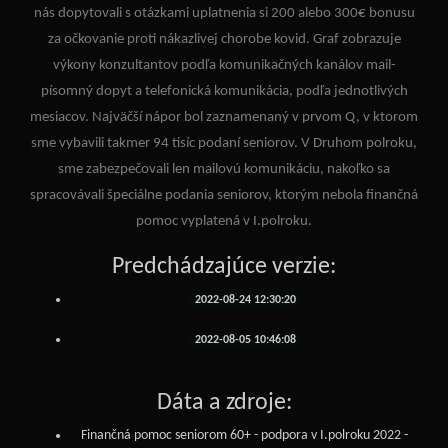
nás dopytovali s otázkami uplatnenia si 200 alebo 300€ bonusu
za očkovanie proti nákazlivej chorobe kovid. Graf zobrazuje
výkony konzultantov podľa komunikačných kanálov mail-
písomný dopyt a telefonická komunikácia, podľa jednotlivých
mesiacov. Najväčší nápor bol zaznamenaný v prvom Q, v ktorom
sme vybavili takmer 94 tisíc podaní seniorov. V Druhom polroku,
sme zabezpečovali len mailovú komunikáciu, nakoľko sa
spracovávali špeciálne podania seniorov, ktorým nebola finančná
pomoc vyplatená v I.polroku.
Predchádzajúce verzie:
2022-08-24 12:30:20
2022-08-05 10:46:08
Dáta a zdroje:
Finančná pomoc seniorom 60+ - podpora v I.polroku 2022 -