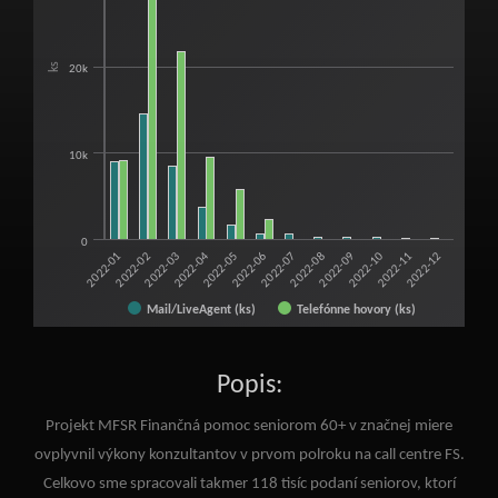
The chart has 1 X axis displaying categories.
The chart has 1 Y axis displaying ks. Range: 0 to 40000.
ks
20k
10k
0
2022-01
2022-04
2022-07
2022-10
2022-03
2022-06
2022-09
2022-12
2022-02
2022-05
2022-08
2022-11
Mail/LiveAgent (ks)
Telefónne hovory (ks)
End of interactive chart.
Popis:
Projekt MFSR Finančná pomoc seniorom 60+ v značnej miere
ovplyvnil výkony konzultantov v prvom polroku na call centre FS.
Celkovo sme spracovali takmer 118 tisíc podaní seniorov, ktorí