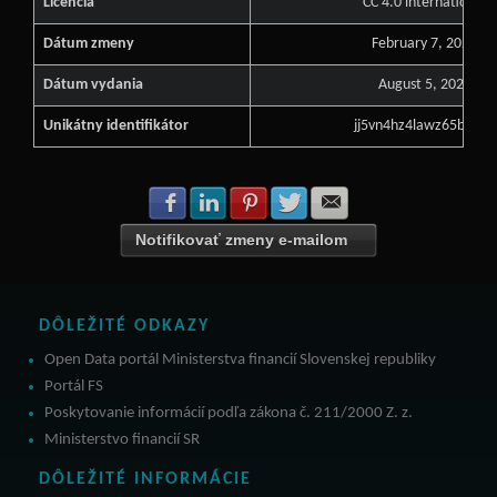
Licencia
CC 4.0 international
Dátum zmeny
February 7, 2023
Dátum vydania
August 5, 2022
Unikátny identifikátor
jj5vn4hz4lawz65b60ox
Zdielať na Facebook
Zdielať na LinkedIn
Zdielať na Pinterest
Zdielať na Twitter
Zdielať na E-mail
Notifikovať zmeny e-mailom
DÔLEŽITÉ ODKAZY
Open Data portál Ministerstva financií Slovenskej republiky
Portál FS
Poskytovanie informácií podľa zákona č. 211/2000 Z. z.
Ministerstvo financií SR
DÔLEŽITÉ INFORMÁCIE