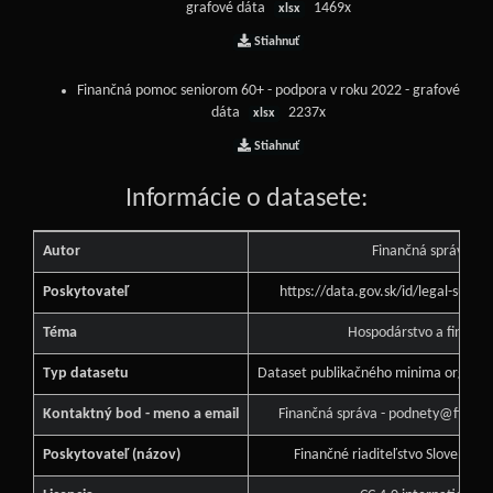
grafové dáta
1469x
xlsx
Stiahnuť
Finančná pomoc seniorom 60+ - podpora v roku 2022 - grafové
dáta
2237x
xlsx
Stiahnuť
Informácie o datasete:
Autor
Finančná správa
Poskytovateľ
https://data.gov.sk/id/legal-subj
Téma
Hospodárstvo a financi
Typ datasetu
Dataset publikačného minima orgánu v
Kontaktný bod - meno a email
Finančná správa - podnety@financ
Poskytovateľ (názov)
Finančné riaditeľstvo Slovenskej