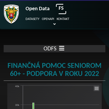
FS
Open Data
DATASETY
OPENAPI
KONTAKT
ODFS
FINANČNÁ POMOC SENIOROM
60+ - PODPORA V ROKU 2022
40k
Finančná pomoc seniorom 60+ - podpora v
Bar chart with 2 data series.
View as data table, Finančná pomoc seniorom 60+ - podpora v roku 2022
30k