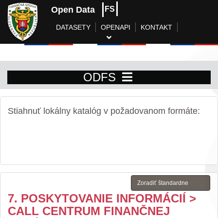
Open Data
FS
DATASETY
OPENAPI
KONTAKT
ODFS
Stiahnuť lokálny katalóg v požadovanom formáte:
7. POSKYTOVANIE INFORMÁCIÍ >
CALL CENTRUM FINANČNEJ