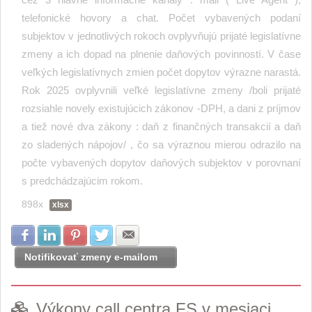
telefonické hovory a chat. Počet vybavených podaní
subjektov v jednotlivých rokoch ovplyvňujú prijaté legislatívne
zmeny a ich dopad na plnenie daňových povinností. V čase
veľkých legislatívnych zmien počet dopytov výrazne narastá.
Rok 2025 ovplyvnili veľké legislatívne zmeny /boli prijaté
rozsiahle novely existujúcich zákonov -DPH, a dani z príjmov
a tiež nové dva zákony : daň z finančných transakcií a daň
zo sladených nápojov/ , čo sa výraznou mierou odrazilo na
počte vybavených dopytov daňových subjektov v porovnaní
s predchádzajúcim rokom.
898x
xlsx
Zdielať na Facebook
Zdielať na LinkedIn
Zdielať na Pinterest
Zdielať na Twitter
Zdielať na E-mail
Notifikovať zmeny e-mailom
Výkony call centra FS v mesiaci