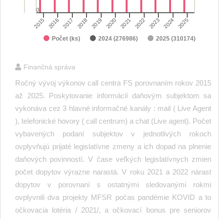
0
2021
2022
2023
2024
2025
2015
2016
2017
2018
2019
2020
Počet (ks)
2024 (276986)
2025 (310174)
End of interactive chart.
Finančná správa
Ročný vývoj výkonov call centra FS porovnaním rokov 2015
až 2025. Poskytovanie informácií daňovým subjektom sa
vykonáva cez 3 hlavné informačné kanály : mail ( Live Agent
), telefonické hovory ( call centrum) a chat (Live agent). Počet
vybavených podaní subjektov v jednotlivých rokoch
ovplyvňujú prijaté legislatívne zmeny a ich dopad na plnenie
daňových povinností. V čase veľkých legislatívnych zmien
počet dopytov výrazne narastá. V roku 2021 a 2022 nárast
dopytov v porovnaní s ostatnými sledovanými rokmi
ovplyvnili dva projekty MFSR počas pandémie KOVID a to
očkovacia lotéria / 2021/, a očkovací bonus pre seniorov