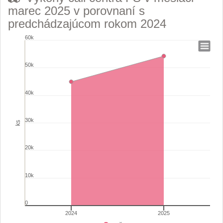
marec 2025 v porovnaní s
predchádzajúcom rokom 2024
60k
Výkony call centra FS v mesiaci marec 2025 v porov
50k
Chart with 2 data points.
View as data table, Výkony call centra FS v mesiaci marec 2025 
40k
The chart has 1 X axis displaying categories.
The chart has 1 Y axis displaying ks. Range: 0 to 60000.
30k
ks
20k
10k
0
2024
2025