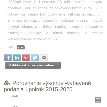
/2022/pri ktorej Call centrum FS robilo masívnu podporu
občanov , ktorí sa zapojili do očkovacej lotérie. V roku 2025
výkony call centra boli ovplyvnené veľkými legislatívnymi
zmenami existujúcich daňových zákonov a prijatím dvoch
nových zákonov a to daň z finančných transakcií a daň zo
sladených nápojov v rámci druhého a tretieho
konsolidačného balíka vlády SR.
248x
xlsx
Zdielať na Facebook
Zdielať na LinkedIn
Zdielať na Pinterest
Zdielať na Twitter
Zdielať na E-mail
Notifikovať zmeny e-mailom
Porovnanie výkonov -vybavené
podania I.polrok 2015-2025
350k
Porovnanie výkonov -vybavené podania I.polrok 2015