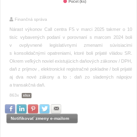
Počet (ks)
End of interactive chart.
Finančná správa
Nárast výkonov Call centra FS v marci 2025 takmer o 10
tisíc vybavených podaní v porovnaní s marcom 2024 boli
v ovplyvnené legislatívnymi zmenami súvisiacimi
s konsolidačnými opatreniami, ktoré boli prijaté vládou SR.
Okrem veľkých noviel existujúcich daňových zákonov / DPH,
daň z príjmov , elektronické registračné pokladne / boli prijaté
aj dva nové zákony a to : daň zo sladených nápojov
a transakčná daň.
863x
xlsx
Zdielať na Facebook
Zdielať na LinkedIn
Zdielať na Pinterest
Zdielať na Twitter
Zdielať na E-mail
Notifikovať zmeny e-mailom