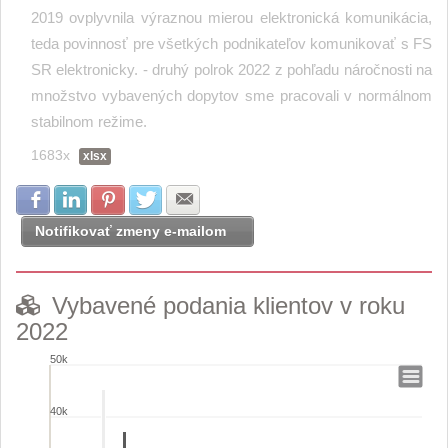
2019 ovplyvnila výraznou mierou elektronická komunikácia,
teda povinnosť pre všetkých podnikateľov komunikovať s FS
SR elektronicky. - druhý polrok 2022 z pohľadu náročnosti na
množstvo vybavených dopytov sme pracovali v normálnom
stabilnom režime.
1683x
xlsx
Zdielať na Facebook
Zdielať na LinkedIn
Zdielať na Pinterest
Zdielať na Twitter
Zdielať na E-mail
Notifikovať zmeny e-mailom
Vybavené podania klientov v roku
2022
50k
Vybavené podania klientov v roku 2022
40k
Bar chart with 4 data series.