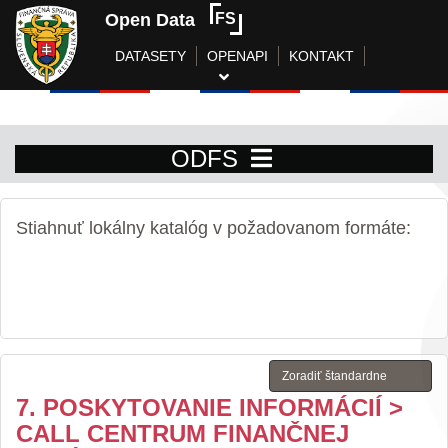
Open Data
FS
DATASETY
OPENAPI
KONTAKT
ODFS
Stiahnuť lokálny katalóg v požadovanom formáte:
7. POSKYTOVANIE INFORMÁCIÍ >
CALL CENTRUM FINANČNEJ