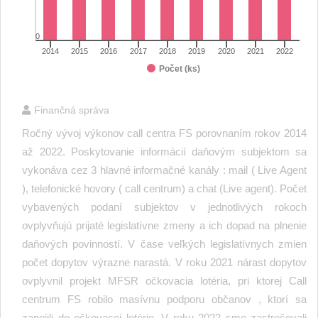
0
2014
2015
2016
2017
2018
2019
2020
2021
2022
Počet (ks)
End of interactive chart.
Finančná správa
Ročný vývoj výkonov call centra FS porovnaním rokov 2014
až 2022. Poskytovanie informácií daňovým subjektom sa
vykonáva cez 3 hlavné informačné kanály : mail ( Live Agent
), telefonické hovory ( call centrum) a chat (Live agent). Počet
vybavených podaní subjektov v jednotlivých rokoch
ovplyvňujú prijaté legislatívne zmeny a ich dopad na plnenie
daňových povinností. V čase veľkých legislatívnych zmien
počet dopytov výrazne narastá. V roku 2021 nárast dopytov
ovplyvnil projekt MFSR očkovacia lotéria, pri ktorej Call
centrum FS robilo masívnu podporu občanov , ktorí sa
zapojili do očkovacej lotérie. V roku 2022 sme zastrešovali