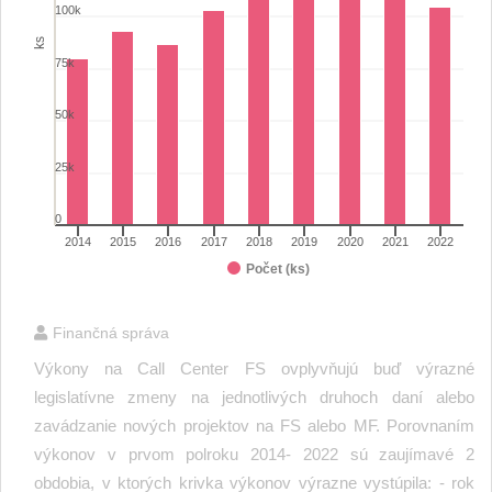
The chart has 1 Y axis displaying ks. Range: 0 to 175000.
100k
ks
75k
50k
25k
0
2014
2015
2016
2017
2018
2019
2020
2021
2022
Počet (ks)
End of interactive chart.
Finančná správa
Výkony na Call Center FS ovplyvňujú buď výrazné
legislatívne zmeny na jednotlivých druhoch daní alebo
zavádzanie nových projektov na FS alebo MF. Porovnaním
výkonov v prvom polroku 2014- 2022 sú zaujímavé 2
obdobia, v ktorých krivka výkonov výrazne vystúpila: - rok