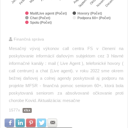
September
Október
November
December
Mail/Live agent (Počet)
Hovory (Počet)
Chat (Počet)
Podpora 60+ (Počet)
Spolu (Počet)
End of interactive chart.
Finančná správa
Mesačný vývoj výkonov call centra FS v členení na
poskytovanie informácií daňovým subjektom cez 3 hlavné
informačné kanály : mail ( Live Agent ), telefonické hovory (
call centrum) a chat (Live agent). v roku 2022 sme okrem
bežnej daňovej a colnej agendy poskytovali aj podporu na
projekte MFSR - finančná pomoc seniorom 60+, ktorá bola
poskytovaná seniorom za absolvované očkovanie proti
chorobe Kovid. Aktualizácia: mesačne
1577x
xlsx
Zdielať na Facebook
Zdielať na LinkedIn
Zdielať na Pinterest
Zdielať na Twitter
Zdielať na E-mail