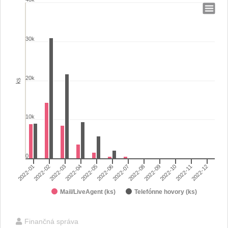
Finančná pomoc seniorom 60+ - podpora v roku 2022
Bar chart with 2 data series.
30k
View as data table, Finančná pomoc seniorom 60+ - podpora v ro
The chart has 1 X axis displaying categories.
The chart has 1 Y axis displaying ks. Range: 0 to 40000.
20k
ks
10k
0
2022-01
2022-02
2022-03
2022-04
2022-05
2022-06
2022-07
2022-08
2022-09
2022-10
2022-11
2022-12
Mail/LiveAgent (ks)
Telefónne hovory (ks)
End of interactive chart.
Finančná správa