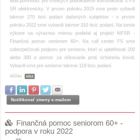
teda povinnosť pre všetkých podnikateľov komunikovať s FS
SR elektronicky. V prvom polroku 2019 sme preto vybavili
takmer 270 tisíc podaní daňových subjektov - v prvom
polroku 2022 sme vybavili takmer 310 tisíc podaní. Na tomto
výkone sa výraznou mierou podielal aj projekt MFSR -
Finančná pomoc seniorom 60+. Na call center FS sme
zabezpečovali podporu pre seniorov, ktorí si uplatňovali 200
alebo 300 e pomoc za očkovanie proti ochoreniu kovid.
Vybavili sme pre seniorov takmer 118 tisíc podaní.
4604x
xlsx
Zdielať na Facebook
Zdielať na LinkedIn
Zdielať na Pinterest
Zdielať na Twitter
Zdielať na E-mail
Notifikovať zmeny e-mailom
Finančná pomoc seniorom 60+ -
podpora v roku 2022
40k