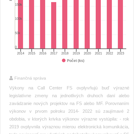
150k
100k
50k
0
2014
2015
2016
2017
2018
2019
2020
2021
2022
2023
Počet (ks)
End of interactive chart.
Finančná správa
Výkony na Call Center FS ovplyvňujú buď výrazné
legislatívne zmeny na jednotlivých druhoch daní alebo
zavádzanie nových projektov na FS alebo MF. Porovnaním
výkonov v prvom polroku 2014- 2022 sú zaujímavé 2
obdobia, v ktorých krivka výkonov výrazne vystúpila: - rok
2019 ovplyvnila výraznou mierou elektronická komunikácia,