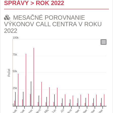
SPRÁVY > ROK 2022
MESAČNÉ POROVNANIE
VÝKONOV CALL CENTRA V ROKU
2022
100k
MESAČNÉ POROVNANIE VÝKONOV CALL CENTRA
75k
Bar chart with 5 data series.
View as data table, MESAČNÉ POROVNANIE VÝKONOV CALL C
The chart has 1 X axis displaying categories.
Počet
50k
The chart has 1 Y axis displaying Počet. Range: 0 to 100000.
25k
0
Január
Február
Marec
Apríl
Máj
Jún
Júl
August