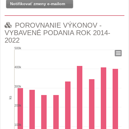
Notifikovať zmeny e-mailom
POROVNANIE VÝKONOV -
VYBAVENÉ PODANIA ROK 2014-
2022
500k
POROVNANIE VÝKONOV -VYBAVENÉ PODANIA RO
400k
Bar chart with 9 bars.
View as data table, POROVNANIE VÝKONOV -VYBAVENÉ PODAN
The chart has 1 X axis displaying categories.
300k
The chart has 1 Y axis displaying ks. Range: 0 to 500000.
ks
200k
100k