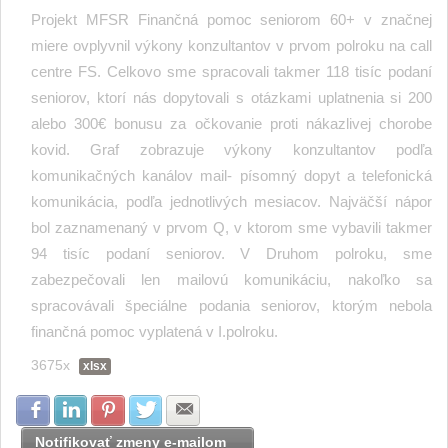
Projekt MFSR Finančná pomoc seniorom 60+ v značnej
miere ovplyvnil výkony konzultantov v prvom polroku na call
centre FS. Celkovo sme spracovali takmer 118 tisíc podaní
seniorov, ktorí nás dopytovali s otázkami uplatnenia si 200
alebo 300€ bonusu za očkovanie proti nákazlivej chorobe
kovid. Graf zobrazuje výkony konzultantov podľa
komunikačných kanálov mail- písomný dopyt a telefonická
komunikácia, podľa jednotlivých mesiacov. Najväčší nápor
bol zaznamenaný v prvom Q, v ktorom sme vybavili takmer
94 tisíc podaní seniorov. V Druhom polroku, sme
zabezpečovali len mailovú komunikáciu, nakoľko sa
spracovávali špeciálne podania seniorov, ktorým nebola
finančná pomoc vyplatená v I.polroku.
3675x
xlsx
Zdielať na Facebook
Zdielať na LinkedIn
Zdielať na Pinterest
Zdielať na Twitter
Zdielať na E-mail
Notifikovať zmeny e-mailom