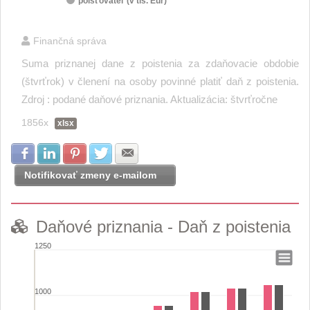
poisťovateľ (v tis. Eur)
End of interactive chart.
Finančná správa
Suma priznanej dane z poistenia za zdaňovacie obdobie
(štvrťrok) v členení na osoby povinné platiť daň z poistenia.
Zdroj : podané daňové priznania. Aktualizácia: štvrťročne
1856x
xlsx
Zdielať na Facebook
Zdielať na LinkedIn
Zdielať na Pinterest
Zdielať na Twitter
Zdielať na E-mail
Notifikovať zmeny e-mailom
Daňové priznania - Daň z poistenia
1250
Daňové priznania - Daň z poistenia
1000
Bar chart with 2 data series.