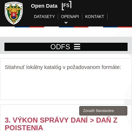
Open Data
FS
DATASETY
OPENAPI
KONTAKT
ODFS
Stiahnuť lokálny katalóg v požadovanom formáte:
3. VÝKON SPRÁVY DANÍ > DAŇ Z
POISTENIA