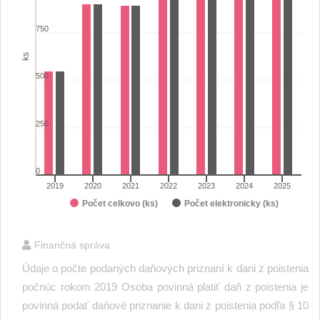
View as data table, Daňové priznania - Daň z poistenia
The chart has 1 X axis displaying categories.
750
The chart has 1 Y axis displaying ks. Range: 0 to 1250.
ks
500
250
0
2019
2020
2021
2022
2023
2024
2025
Počet celkovo (ks)
Počet elektronicky (ks)
End of interactive chart.
Finančná správa
Údaje o počte podaných daňových priznaní k dani z poistenia
počnúc rokom 2019 Osoba povinná platiť daň z poistenia je
povinná podať daňové priznanie k dani z poistenia podľa § 10