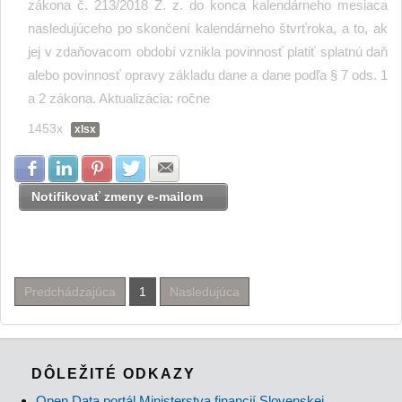
zákona č. 213/2018 Z. z. do konca kalendárneho mesiaca
nasledujúceho po skončení kalendárneho štvrťroka, a to, ak
jej v zdaňovacom období vznikla povinnosť platiť splatnú daň
alebo povinnosť opravy základu dane a dane podľa § 7 ods. 1
a 2 zákona. Aktualizácia: ročne
1453x
xlsx
Zdielať na Facebook
Zdielať na LinkedIn
Zdielať na Pinterest
Zdielať na Twitter
Zdielať na E-mail
Notifikovať zmeny e-mailom
Predchádzajúca
1
Nasledujúca
DÔLEŽITÉ ODKAZY
Open Data portál Ministerstva financií Slovenskej