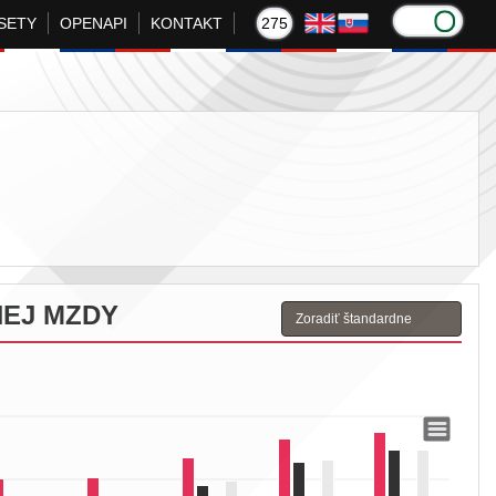
SETY
OPENAPI
KONTAKT
275
NEJ MZDY