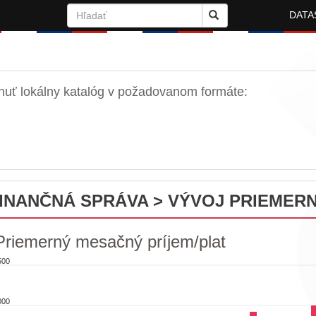
DATA
nuť lokálny katalóg v požadovanom formáte:
FINANČNÁ SPRÁVA > VÝVOJ PRIEMER
Priemerný mesačný príjem/plat
500
emerný mesačný príjem/plat
000