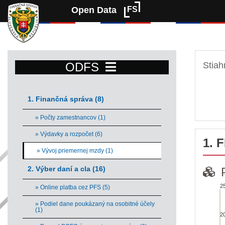
Open Data
FS
ODFS
Stiah
1. Finančná správa (8)
» Počty zamestnancov (1)
» Výdavky a rozpočet (6)
1. 
» Vývoj priemernej mzdy (1)
2. Výber daní a cla (16)
2
» Online platba cez PFS (5)
Pri
» Podiel dane poukázaný na osobitné účely
(1)
2