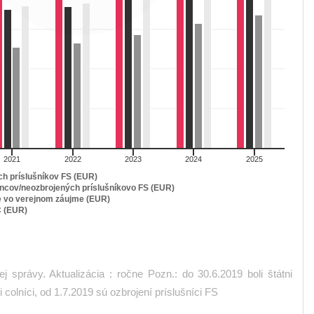
2021
2022
2023
2024
2025
h príslušníkov FS (EUR)
ncov/neozbrojených príslušníkovo FS (EUR)
e vo verejnom záujme (EUR)
C (EUR)
 správy. Aktualizácia : ročne Pozn.: do 30.6.2019 boli štátni
 colníci, od 1.7.2019 sú ozbrojení príslušníci FS