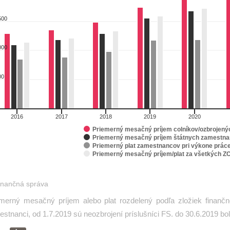
rt with 4 data series.
as data table, Priemerný mesačný príjem/plat
500
art has 1 X axis displaying categories.
art has 1 Y axis displaying EUR. Range: 0 to 2500.
000
00
2016
2017
2018
2019
2020
Priemerný mesačný príjem colníkov/ozbrojenýc
Priemerný mesačný príjem štátnych zamestna
Priemerný plat zamestnancov pri výkone prác
Priemerný mesačný príjem/plat za všetkých Z
interactive chart.
inančná správa
merný mesačný príjem alebo plat rozdelený podľa zložiek finančnej
stnanci, od 1.7.2019 sú neozbrojení príslušníci FS. do 30.6.2019 boli