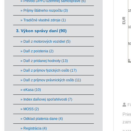
» Prevod DPFO územnej samospráve (6)
Bar cha
View 
» Príjmy štátneho rozpočtu (3)
1
The ch
EUR
» Tradičné vlastné zdroje (1)
The ch
1
3. Výkon správy daní (90)
» Daň z motorových vozidiel (5)
5
» Daň z poistenia (2)
0
» Daň z pridanej hodnoty (13)
» Daň z príjmov fyzických osôb (17)
» Daň z príjmov právnických osôb (11)
» eKasa (10)
End of 
» Index daňovej spoľahlivosti (7)
F
» MOSS (2)
Prie
» Odklad platenia dane (4)
zame
» Registrácia (4)