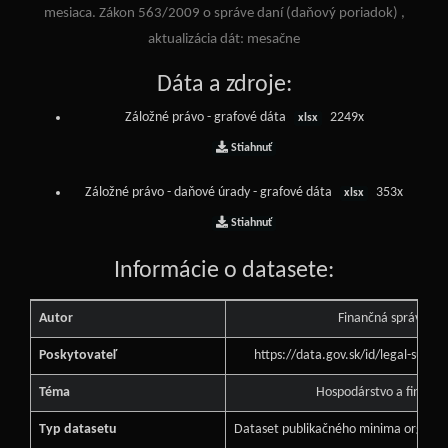
mesiaca. Zákon 563/2009 o správe daní (daňový poriadok) ,
aktualizácia dát: mesačne
Dáta a zdroje:
Záložné právo - grafové dáta
2249x
xlsx
Stiahnuť
Záložné právo - daňové úrady - grafové dáta
353x
xlsx
Stiahnuť
Informácie o datasete:
Autor
Finančná správa
Poskytovateľ
https://data.gov.sk/id/legal-subj
Téma
Hospodárstvo a financi
Typ datasetu
Dataset publikačného minima orgánu v