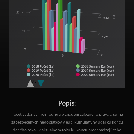
The chart has 1 X axis displaying categories.
The chart has 2 Y axes displaying ks and eur.
ks
4k
eur
80M
2k
40M
0
0
0
2018 Počet (ks)
2018 Suma v Eur (eur)
2019 Počet (ks)
2019 Suma v Eur (eur)
2020 Počet (ks)
2020 Suma v Eur (eur)
2021 Počet (ks)
2021 Suma v Eur (eur)
1/3
2022 Počet (ks)
2022 Suma v Eur (eur)
2023 Počet (ks)
2023 Suma v Eur (eur)
End of interactive chart.
2024 Počet (ks)
2024 Suma v Eur (eur)
2025 Počet (ks)
2025 Suma v Eur (eur)
2026 Počet jún (ks)
2026 Suma v Eur jún (eur)
Popis:
Počet vydaných rozhodnutí o zriadení záložného práva a suma
zabezpečených nedoplatkov v eur., kumulatívny údaj ku koncu
daného roka , v aktuálnom roku ku koncu predchádzajúceho