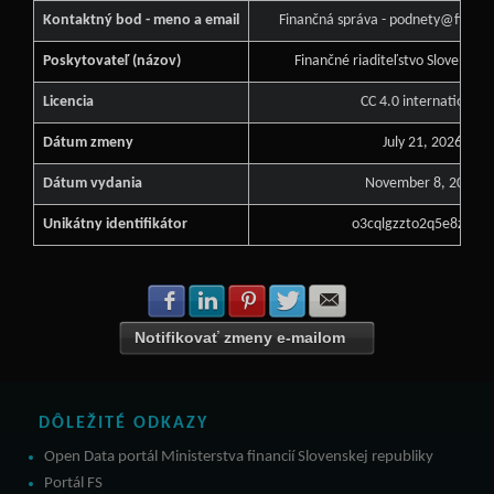
Kontaktný bod - meno a email
Finančná správa - podnety@financ
Poskytovateľ (názov)
Finančné riaditeľstvo Slovenskej
Licencia
CC 4.0 international
Dátum zmeny
July 21, 2026
Dátum vydania
November 8, 2022
Unikátny identifikátor
o3cqlgzzto2q5e8z69r1
Zdielať na Facebook
Zdielať na LinkedIn
Zdielať na Pinterest
Zdielať na Twitter
Zdielať na E-mail
Notifikovať zmeny e-mailom
DÔLEŽITÉ ODKAZY
Open Data portál Ministerstva financií Slovenskej republiky
Portál FS