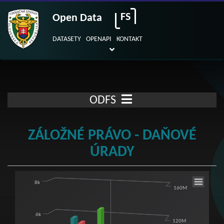
FS
Open Data
DATASETY
OPENAPI
KONTAKT
ODFS
ZÁLOŽNÉ PRÁVO - DAŇOVÉ
ÚRADY
Záložné právo - daňové úrady
8k
160M
Bar chart with 18 data series.
View as data table, Záložné právo - daňové úrady
6k
120M