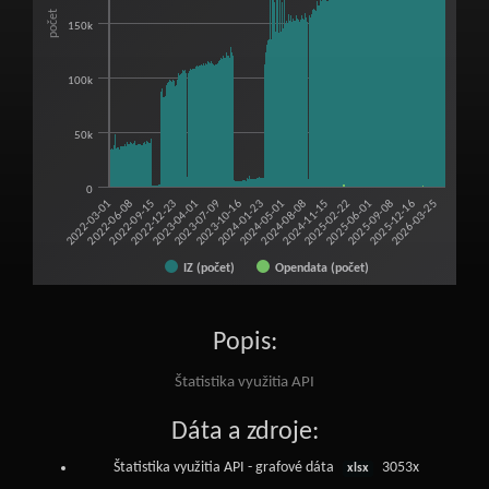
počet
150k
100k
50k
0
2025-02-22
2023-07-09
2025-06-01
2023-10-16
2022-03-01
2025-09-08
2024-01-23
2022-06-08
2025-12-16
2024-05-01
2022-09-15
2026-03-25
2024-08-08
2022-12-23
2024-11-15
2023-04-01
IZ (počet)
Opendata (počet)
End of interactive chart.
Popis:
Štatistika využitia API
Dáta a zdroje:
Štatistika využitia API - grafové dáta
3053x
xlsx