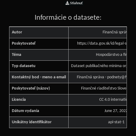
Stiahnuť
Informácie o datasete:
Autor
Finančná správa
Poskytovateľ
https://data.gov.sk/id/legal-subj
Téma
Hospodárstvo a financi
Typ datasetu
Dataset publikačného minima orgánu v
Kontaktný bod - meno a email
Finančná správa - podnety@financ
Poskytovateľ (názov)
Finančné riaditeľstvo Slovenskej
Licencia
CC 4.0 international
Dátum vydania
June 27, 2022
Unikátny identifikátor
api-stat-1