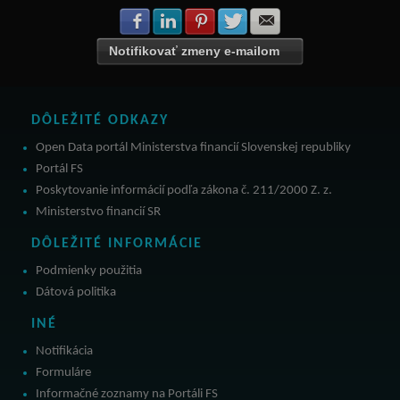
Zdielať na Facebook
Zdielať na LinkedIn
Zdielať na Pinterest
Zdielať na Twitter
Zdielať na E-mail
Notifikovať zmeny e-mailom
DÔLEŽITÉ ODKAZY
Open Data portál Ministerstva financií Slovenskej republiky
Portál FS
Poskytovanie informácií podľa zákona č. 211/2000 Z. z.
Ministerstvo financií SR
DÔLEŽITÉ INFORMÁCIE
Podmienky použitia
Dátová politika
INÉ
Notifikácia
Formuláre
Informačné zoznamy na Portáli FS