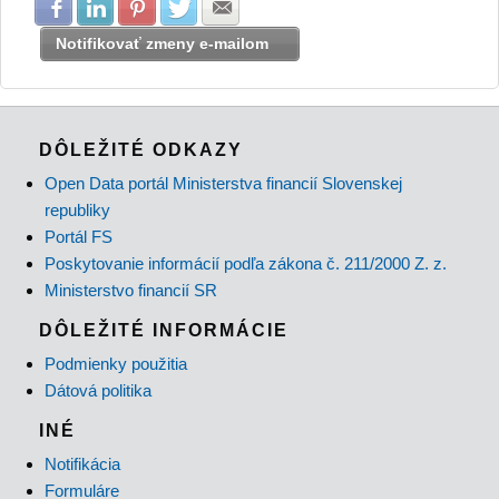
Zdielať na Facebook
Zdielať na LinkedIn
Zdielať na Pinterest
Zdielať na Twitter
Zdielať na E-mail
Notifikovať zmeny e-mailom
DÔLEŽITÉ ODKAZY
Open Data portál Ministerstva financií Slovenskej
republiky
Portál FS
Poskytovanie informácií podľa zákona č. 211/2000 Z. z.
Ministerstvo financií SR
DÔLEŽITÉ INFORMÁCIE
Podmienky použitia
Dátová politika
INÉ
Notifikácia
Formuláre