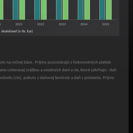
0
2021
2022
2023
2024
2025
skutočnosť (v tis. Eur)
om na ročnej báze . Príjmy pozostávajú z hotovostných platieb
ne vyberanej zrážkou a ostatných daní a cla, ktoré zahŕňajú : daň
hodu (clo), pokuty z daňovej kontroly a daň z poistenia. Príjmy