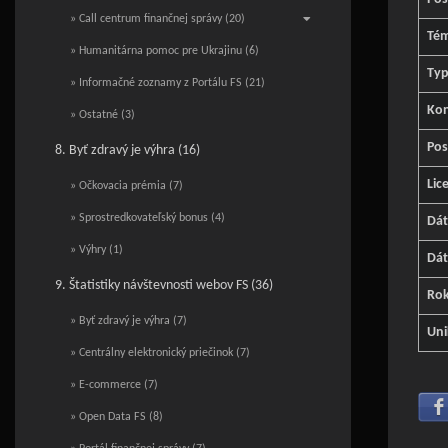
» Call centrum finančnej správy (20)
Té
» Humanitárna pomoc pre Ukrajinu (6)
Typ
» Informačné zoznamy z Portálu FS (21)
Kon
» Ostatné (3)
Pos
8. Byť zdravý je výhra (16)
Lic
» Očkovacia prémia (7)
» Sprostredkovateľský bonus (4)
Dá
» Výhry (1)
Dát
9. Štatistiky návštevnosti webov FS (36)
Ro
» Byť zdravý je výhra (7)
Uni
» Centrálny elektronický priečinok (7)
» E-commerce (7)
» Open Data FS (8)