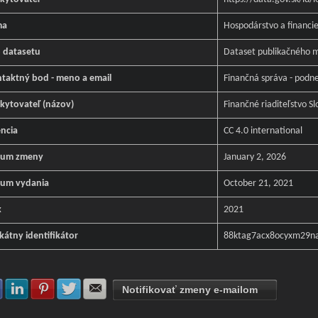
ma
Hospodárstvo a financi
 datasetu
Dataset publikačného m
taktný bod - meno a email
Finančná správa - podn
kytovateľ (názov)
Finančné riaditeľstvo Sl
encia
CC 4.0 international
tum zmeny
January 2, 2026
um vydania
October 21, 2021
k
2021
kátny identifikátor
88ktag7acx8ocyxm29n
Zdielať na Facebook
Zdielať na LinkedIn
Zdielať na Pinterest
Zdielať na Twitter
Zdielať na E-mail
Notifikovať zmeny e-mailom