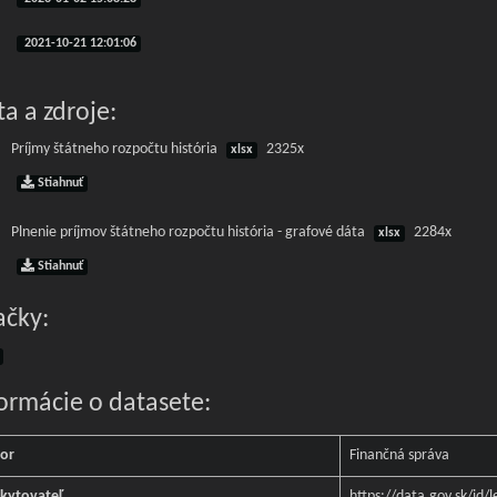
2021-10-21 12:01:06
a a zdroje:
Príjmy štátneho rozpočtu história
2325x
xlsx
Stiahnuť
Plnenie príjmov štátneho rozpočtu história - grafové dáta
2284x
xlsx
Stiahnuť
ačky:
formácie o datasete:
or
Finančná správa
kytovateľ
https://data.gov.sk/id/