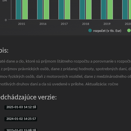
5M
0
2015
2016
2017
2018
2019
202
rozpočet (v tis. Eur)
f interactive chart.
is:
até dane a clo, ktoré sú príjmom štátneho rozpočtu a porovnanie s rozpočt
 z príjmov právnických osôb, dane z pridanej hodnoty, spotrebných daní, da
íjmov fyzických osôb, daň z motorových vozidiel, dane z medzinárodného obc
notlivých druhov daní a cla sú uvedené v prílohe. Aktualizácia: ročne
edchádzajúce verzie:
2025-01-03 14:12:18
2024-01-02 14:25:57
2023-01-02 15:08:28