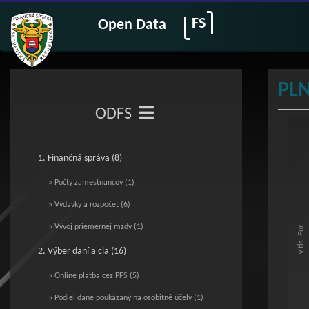
FS
Open Data
PL
ODFS
Pl
1. Finančná správa (8)
Bar c
Vie
» Počty zamestnancov (1)
The c
The c
» Výdavky a rozpočet (6)
» Vývoj priemernej mzdy (1)
v tis. Eur
2. Výber daní a cla (16)
» Online platba cez PFS (5)
» Podiel dane poukázaný na osobitné účely (1)