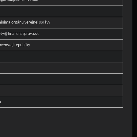
e
inima orgánu verejnej správy
ety@financnasprava.sk
ovenskej republiky
a