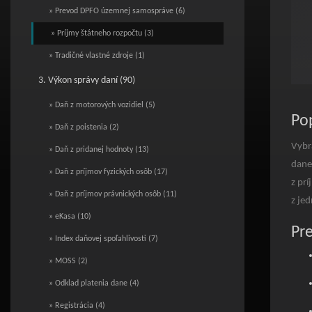
» Prevod DPFO územnej samospráve (6)
» Príjmy štátneho rozpočtu (3)
» Tradičné vlastné zdroje (1)
3. Výkon správy daní (90)
End o
» Daň z motorových vozidiel (5)
Pop
» Daň z poistenia (2)
Vybr
» Daň z pridanej hodnoty (13)
dane
» Daň z príjmov fyzických osôb (17)
z pr
» Daň z príjmov právnických osôb (11)
z jed
» eKasa (10)
Pr
» Index daňovej spoľahlivosti (7)
» MOSS (2)
» Odklad platenia dane (4)
» Registrácia (4)