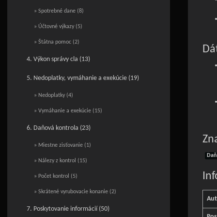
» Spotrebné dane (8)
» Účtovné výkazy (5)
» Štátna pomoc (2)
Dát
4. Výkon správy cla (13)
5. Nedoplatky, vymáhanie a exekúcie (19)
» Nedoplatky (4)
» Vymáhanie a exekúcie (15)
6. Daňová kontrola (23)
Zn
» Miestne zisťovanie (1)
Daň
» Nálezy z kontrol (15)
In
» Počet kontrol (5)
» Skrátené vyrubovacie konanie (2)
Aut
7. Poskytovanie informácií (50)
Pos