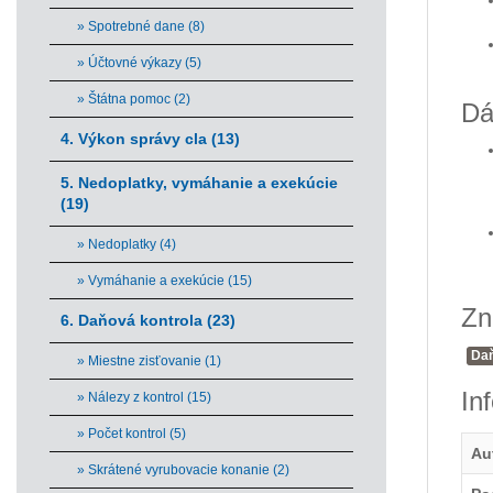
» Spotrebné dane (8)
» Účtovné výkazy (5)
» Štátna pomoc (2)
Dá
4. Výkon správy cla (13)
5. Nedoplatky, vymáhanie a exekúcie
(19)
» Nedoplatky (4)
» Vymáhanie a exekúcie (15)
Zn
6. Daňová kontrola (23)
Da
» Miestne zisťovanie (1)
In
» Nálezy z kontrol (15)
» Počet kontrol (5)
Au
» Skrátené vyrubovacie konanie (2)