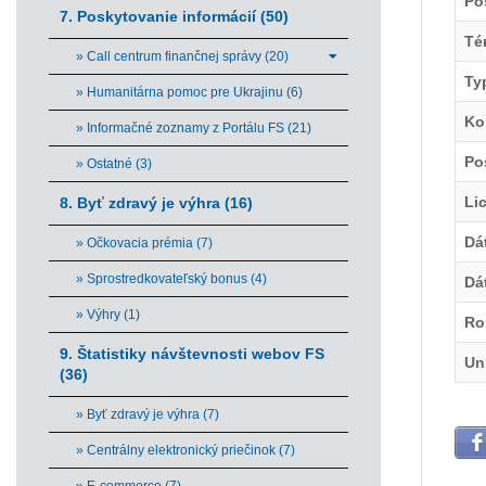
Po
7. Poskytovanie informácií (50)
Té
» Call centrum finančnej správy (20)
Ty
» Humanitárna pomoc pre Ukrajinu (6)
Ko
» Informačné zoznamy z Portálu FS (21)
Po
» Ostatné (3)
Li
8. Byť zdravý je výhra (16)
Dá
» Očkovacia prémia (7)
» Sprostredkovateľský bonus (4)
Dá
» Výhry (1)
Ro
9. Štatistiky návštevnosti webov FS
Un
(36)
» Byť zdravý je výhra (7)
» Centrálny elektronický priečinok (7)