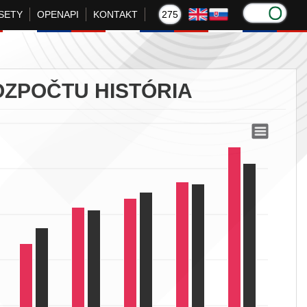
SETY
OPENAPI
KONTAKT
275
OZPOČTU HISTÓRIA