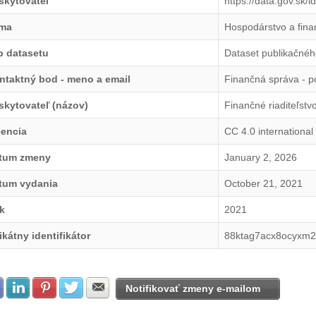
skytovateľ
https://data.gov.sk/
ma
Hospodárstvo a fina
p datasetu
Dataset publikačnéh
ntaktný bod - meno a email
Finančná správa - 
skytovateľ (názov)
Finančné riaditeľstv
cencia
CC 4.0 international
tum zmeny
January 2, 2026
tum vydania
October 21, 2021
k
2021
ikátny identifikátor
88ktag7acx8ocyxm
Zdielať na Facebook
Zdielať na LinkedIn
Zdielať na Pinterest
Zdielať na Twitter
Zdielať na E-mail
Notifikovať zmeny e-mailom