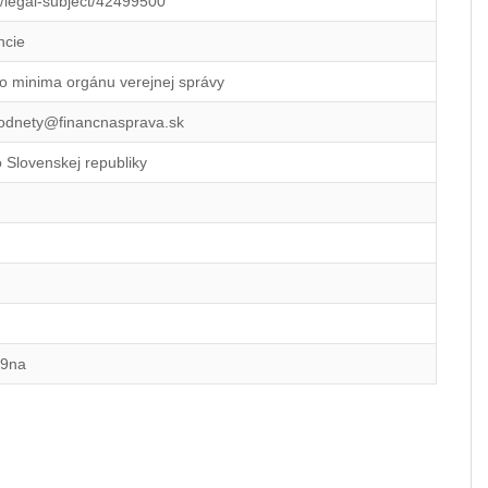
id/legal-subject/42499500
ncie
o minima orgánu verejnej správy
podnety@financnasprava.sk
o Slovenskej republiky
29na