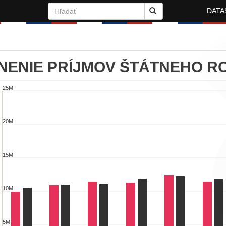
DATA
NENIE PRÍJMOV ŠTÁTNEHO R
25M
nenie príjmov štátneho rozpočtu história
chart with 2 data series.
20M
w as data table, Plnenie príjmov štátneho rozpočtu história
chart has 1 X axis displaying categories.
chart has 1 Y axis displaying v tis. Eur. Range: 0 to 25000000.
15M
10M
5M