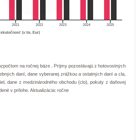
2021
2022
2023
2024
2025
skutočnosť (v tis. Eur)
rozpočtom na ročnej báze . Príjmy pozostávajú z hotovostných
rebných daní, dane vyberanej zrážkou a ostatných daní a cla,
diel, dane z medzinárodného obchodu (clo), pokuty z daňovej
dené v prílohe. Aktualizácia: ročne