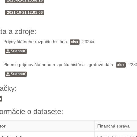
2023-01-02 15:08:28
2021-10-21 12:01:06
ta a zdroje:
Príjmy štátneho rozpočtu história
2324x
xlsx
Stiahnuť
Plnenie príjmov štátneho rozpočtu história - grafové dáta
228
xlsx
Stiahnuť
ačky:
ň
formácie o datasete:
tor
Finančná správa