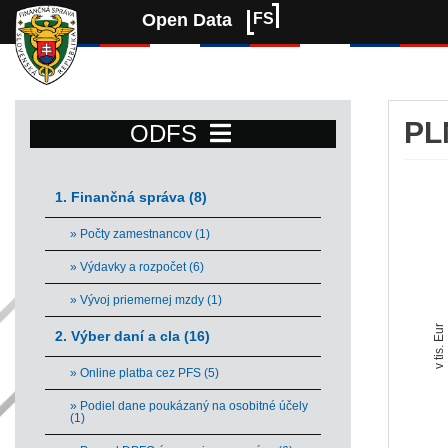
Open Data
FS
PL
ODFS
Pl
1. Finančná správa (8)
Bar 
» Počty zamestnancov (1)
Vie
» Výdavky a rozpočet (6)
The 
The 
» Vývoj priemernej mzdy (1)
v tis. Eur
2. Výber daní a cla (16)
» Online platba cez PFS (5)
» Podiel dane poukázaný na osobitné účely
(1)