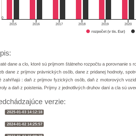
0
2015
2016
2017
2018
2019
2020
rozpočet (v tis. Eur)
of interactive chart.
pis:
até dane a clo, ktoré sú príjmom štátneho rozpočtu a porovnanie s 
ieb dane z príjmov právnických osôb, dane z pridanej hodnoty, spot
é zahŕňajú : daň z príjmov fyzických osôb, daň z motorových vozi
roly a daň z poistenia. Príjmy z jednotlivých druhov daní a cla sú uve
edchádzajúce verzie:
2025-01-03 14:12:18
2024-01-02 14:25:57