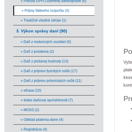
» Prevod DPFO územnej samospráve (6)
» Príjmy štátneho rozpočtu (3)
» Tradičné vlastné zdroje (1)
3. Výkon správy daní (90)
End 
» Daň z motorových vozidiel (5)
Po
» Daň z poistenia (2)
» Daň z pridanej hodnoty (13)
Vybr
plat
» Daň z príjmov fyzických osôb (17)
ktor
» Daň z príjmov právnických osôb (11)
kont
» eKasa (10)
Pr
» Index daňovej spoľahlivosti (7)
» MOSS (2)
» Odklad platenia dane (4)
» Registrácia (4)