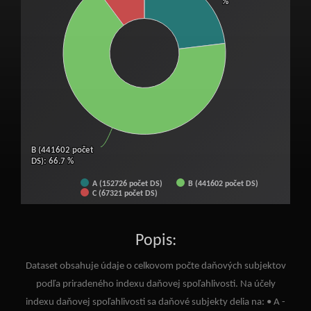
%
%
B (441602 počet
B (441602 počet
DS)
DS)
: 66.7 %
: 66.7 %
A (152726 počet DS)
B (441602 počet DS)
C (67321 počet DS)
End of interactive chart.
Popis:
Dataset obsahuje údaje o celkovom počte daňových subjektov
podľa priradeného indexu daňovej spoľahlivosti. Na účely
indexu daňovej spoľahlivosti sa daňové subjekty delia na: • A -