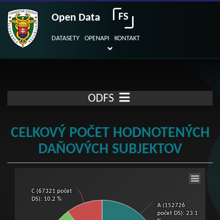
FS
Open Data
DATASETY
OPENAPI
KONTAKT
ODFS
CELKOVÝ POČET HODNOTENÝCH
DAŇOVÝCH SUBJEKTOV
Celkový počet hodnotených daňových sub
C (67321 počet
C (67321 počet
Pie chart with 3 slices.
DS)
DS)
: 10.2 %
: 10.2 %
A (152726
A (152726
View as data table, Celkový počet hodnotených daňových subjektov
počet DS)
počet DS)
: 23.1
: 23.1