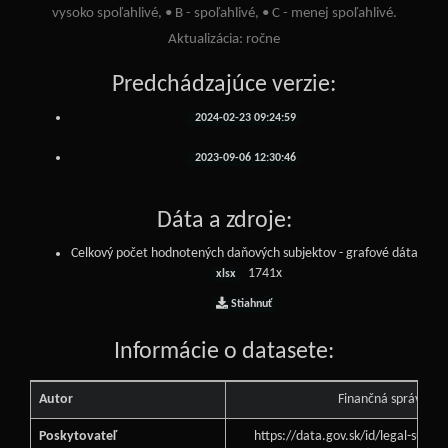
vysoko spoľahlivé, • B - spoľahlivé, • C - menej spoľahlivé.
Aktualizácia: ročne
Predchádzajúce verzie:
2024-02-23 09:24:59
2023-09-06 12:30:46
Dáta a zdroje:
Celkový počet hodnotených daňových subjektov - grafové dáta
1741x
xlsx
Stiahnuť
Informácie o datasete:
Autor
Finančná správa
Poskytovateľ
https://data.gov.sk/id/legal-subj