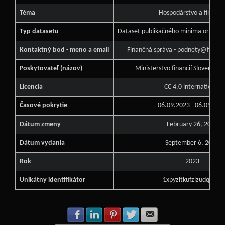
Téma
Hospodárstvo a financi
Typ datasetu
Dataset publikačného minima orgánu v
Kontaktný bod - meno a email
Finančná správa - podnety@financ
Poskytovateľ (názov)
Ministerstvo financií Slovenskej 
Licencia
CC 4.0 international
Časové pokrytie
06.09.2023 - 06.09.202
Dátum zmeny
February 26, 2025
Dátum vydania
September 6, 2023
Rok
2023
Unikátny identifikátor
1xpyzltkufzlzudqi627
Zdielať na Facebook
Zdielať na LinkedIn
Zdielať na Pinterest
Zdielať na Twitter
Zdielať na E-mail