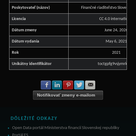
Poskytovateľ (názov)
Finančné riaditeľstvo Slovenskej
Licencia
CC 4.0 international
Dátum zmeny
June 24, 2026
Dátum vydania
May 6, 2021
Rok
2021
Unikátny identifikátor
toctgpfg9vsjymrksxk2
Zdielať na Facebook
Zdielať na LinkedIn
Zdielať na Pinterest
Zdielať na Twitter
Zdielať na E-mail
Notifikovať zmeny e-mailom
DÔLEŽITÉ ODKAZY
Open Data portál Ministerstva financií Slovenskej republiky
Portál FS