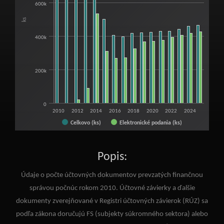
600k
ks
400k
200k
0
2010
2012
2014
2016
2018
2020
2022
2024
Celkovo (ks)
Elektronické podania (ks)
End of interactive chart.
Popis:
Údaje o počte účtovných dokumentov prevzatých finančnou
správou počnúc rokom 2010. Účtovné závierky a ďalšie
dokumenty zverejňované v Registri účtovných závierok (RÚZ) sa
podľa zákona doručujú FS (subjekty súkromného sektora) alebo