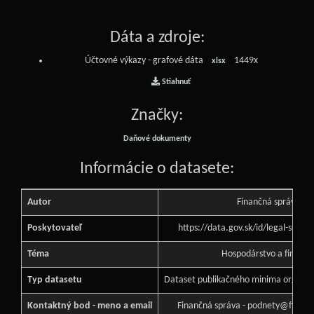
Dáta a zdroje:
Účtovné výkazy - grafové dáta
1449x
xlsx
Stiahnuť
Značky:
Daňové dokumenty
Informácie o datasete:
Autor
Finančná správa
Poskytovateľ
https://data.gov.sk/id/legal-subj
Téma
Hospodárstvo a financi
Typ datasetu
Dataset publikačného minima orgánu v
Kontaktný bod - meno a email
Finančná správa - podnety@financ