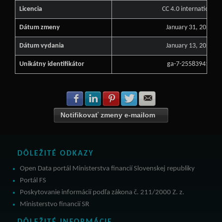
Licencia
CC 4.0 international
Dátum zmeny
January 31, 2022
Dátum vydania
January 13, 2022
Unikátny identifikátor
ga-7-255839416
Zdielať na Facebook
Zdielať na LinkedIn
Zdielať na Pinterest
Zdielať na Twitter
Zdielať na E-mail
Notifikovať zmeny e-mailom
DÔLEŽITÉ ODKAZY
Open Data portál Ministerstva financií Slovenskej republiky
Portál FS
Poskytovanie informácií podľa zákona č. 211/2000 Z. z.
Ministerstvo financií SR