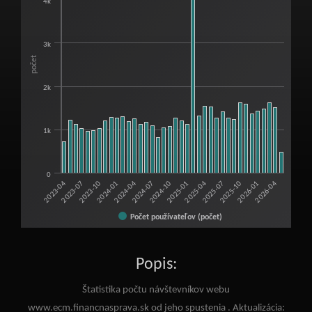
4k
View as data table, Štatistika počtu návštevníkov webu "E-commerce"
The chart has 1 X axis displaying categories.
The chart has 1 Y axis displaying počet. Range: 0 to 5000.
3k
počet
2k
1k
0
2023-10
2025-04
2023-07
2025-01
2023-04
2024-10
2026-04
2024-07
2026-01
2024-04
2025-10
2024-01
2025-07
Počet používateľov (počet)
End of interactive chart.
Popis:
Štatistika počtu návštevníkov webu
www.ecm.financnasprava.sk od jeho spustenia . Aktualizácia: