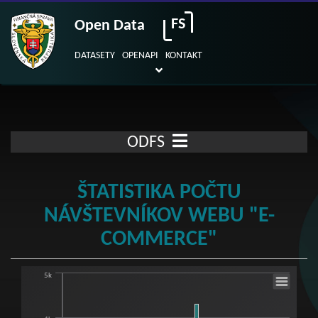
FS
Open Data
DATASETY
OPENAPI
KONTAKT
ODFS
ŠTATISTIKA POČTU
NÁVŠTEVNÍKOV WEBU "E-
COMMERCE"
5k
Štatistika počtu návštevníkov webu "E-c
Bar chart with 38 bars.