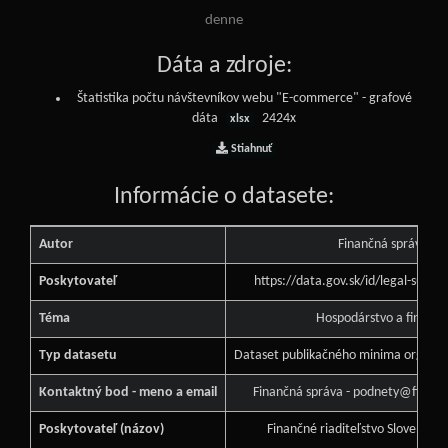
denne
Dáta a zdroje:
Štatistika počtu návštevníkov webu "E-commerce" - grafové
dáta
2424x
xlsx
Stiahnuť
Informácie o datasete:
Autor
Finančná správa
Poskytovateľ
https://data.gov.sk/id/legal-subj
Téma
Hospodárstvo a financi
Typ datasetu
Dataset publikačného minima orgánu v
Kontaktný bod - meno a email
Finančná správa - podnety@financ
Poskytovateľ (názov)
Finančné riaditeľstvo Slovenskej