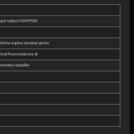
legal-subject/42499500
e
inima orgánu verejnej správy
ety@financnasprava.sk
ovenskej republiky