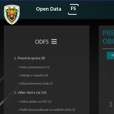
FS
Open Data
PR
OBC
ODFS
1. Finančná správa (8)
Pre
» Počty zamestnancov (1)
» Výdavky a rozpočet (6)
Bar c
» Vývoj priemernej mzdy (1)
The c
2. Výber daní a cla (16)
The c
» Online platba cez PFS (5)
EUR
» Podiel dane poukázaný na osobitné účely (1)