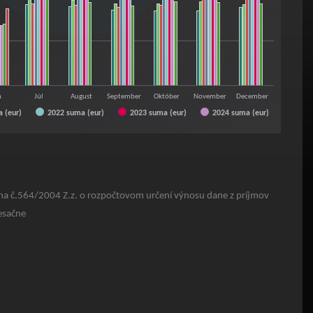
n
Júl
August
September
Október
November
December
 (eur)
2022 suma (eur)
2023 suma (eur)
2024 suma (eur)
ona č.564/2004 Z.z. o rozpočtovom určení výnosu dane z príjmov
esačne