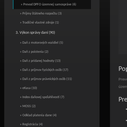
» Prevod DPFO územnej samospráve (6)
» Príjmy štátneho rozpočtu (3)
» Tradičné vlastné zdroje (1)
3. Výkon správy daní (90)
» Daň z motorových vozidiel (5)
» Daň z poistenia (2)
End o
» Daň z pridanej hodnoty (13)
Pop
» Daň z príjmov fyzických osôb (17)
Prev
» Daň z príjmov právnických osôb (11)
územ
» eKasa (10)
» Index daňovej spoľahlivosti (7)
Pr
» MOSS (2)
» Odklad platenia dane (4)
» Registrácia (4)