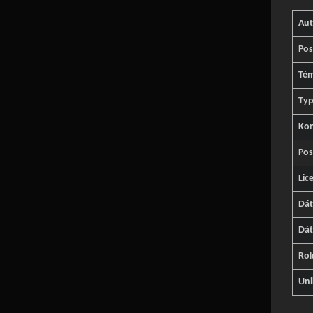
Aut
Pos
Té
Typ
Kon
Pos
Lic
Dá
Dát
Ro
Uni