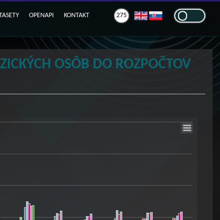
TASETY
OPENAPI
KONTAKT
275
YZICKÝCH OSÔB DO ROZPOČTOV
 rozpočtov obcí (v členení podľa obcí)
View as data table, Prevody podielu dane z príjmov fyzických osôb do rozpočtov obcí (v členení podľa obcí)