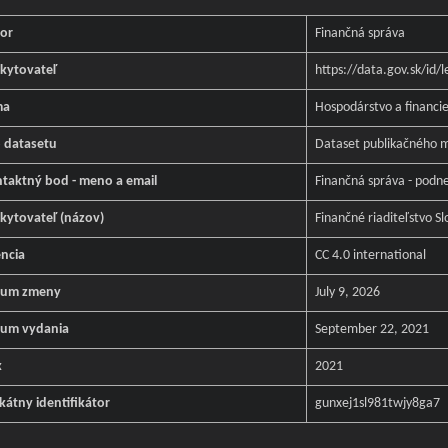
or
Finančná správa
kytovateľ
https://data.gov.sk/id/
ma
Hospodárstvo a financi
 datasetu
Dataset publikačného m
taktný bod - meno a email
Finančná správa - podn
kytovateľ (názov)
Finančné riaditeľstvo Sl
encia
CC 4.0 international
tum zmeny
July 9, 2026
um vydania
September 22, 2021
k
2021
kátny identifikátor
gunxej1sl981twjy8ga7