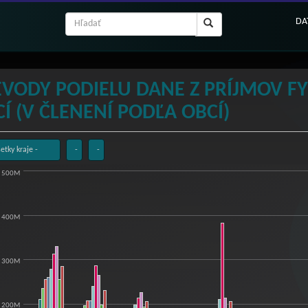
DA
EVODY PODIELU DANE Z PRÍJMOV F
Í (V ČLENENÍ PODĽA OBCÍ)
500M
vody podielu dane z príjmov fyzických osôb do
hart with 9 data series.
400M
hart has 1 X axis displaying categories.
hart has 1 Y axis displaying EUR. Range: 0 to 500000000.
300M
200M