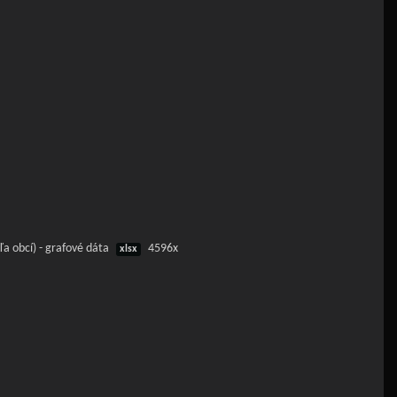
ľa obcí) - grafové dáta
4596x
xlsx