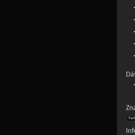
Dát
Zn
Fyz
In