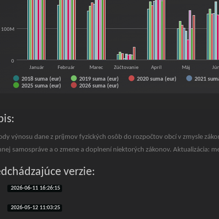
100M
0
Január
Február
Marec
Zúčtovanie
Apríl
Máj
Jú
2018 suma (eur)
2019 suma (eur)
2020 suma (eur)
2021 suma
2025 suma (eur)
2026 suma (eur)
f interactive chart.
is:
ody výnosu dane z príjmov fyzických osôb do rozpočtov obcí v zmysle zák
nej samospráve a o zmene a doplnení niektorých zákonov. Aktualizácia: m
edchádzajúce verzie:
2026-06-11 16:26:15
2026-05-12 11:03:25