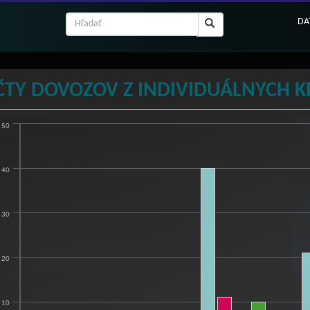
DA
ČTY DOVOZOV Z INDIVIDUÁLNYCH K
50
ty dovozov z individuálnych krajín
hart with 20 data series.
40
w as data table, Počty dovozov z individuálnych krajín
hart has 1 X axis displaying categories.
hart has 1 Y axis displaying ks. Range: 0 to 50.
30
20
10