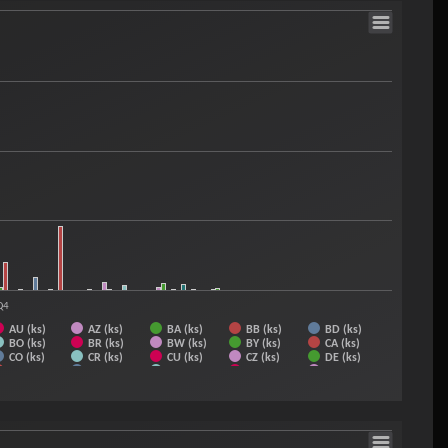
MG (ks)
MK (ks)
ML (ks)
MM (ks)
MN (ks)
NG (ks)
NI (ks)
NL (ks)
NO (ks)
NP (ks)
PH (ks)
PK (ks)
PL (ks)
Q4
AU (ks)
AZ (ks)
BA (ks)
BB (ks)
BD (ks)
BO (ks)
BR (ks)
BW (ks)
BY (ks)
CA (ks)
CO (ks)
CR (ks)
CU (ks)
CZ (ks)
DE (ks)
ES (ks)
EU (ks)
FJ (ks)
FR (ks)
GA (ks)
HK (ks)
HN (ks)
HR (ks)
HU (ks)
CH (ks)
IS (ks)
IT (ks)
JO (ks)
JP (ks)
KE (ks)
KZ (ks)
LA (ks)
LB (ks)
LI (ks)
LK (ks)
MG (ks)
MK (ks)
ML (ks)
MM (ks)
MN (ks)
NG (ks)
NI (ks)
NL (ks)
NO (ks)
NP (ks)