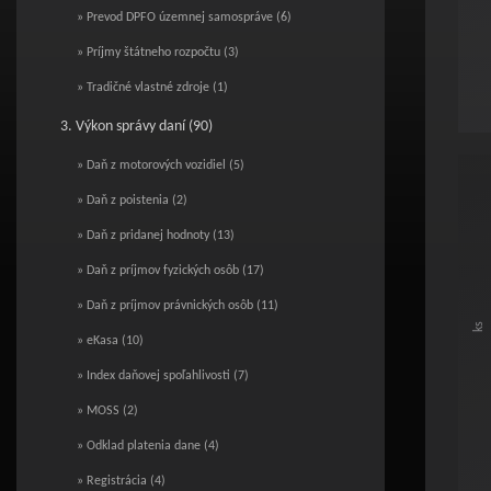
» Prevod DPFO územnej samospráve (6)
» Príjmy štátneho rozpočtu (3)
» Tradičné vlastné zdroje (1)
3. Výkon správy daní (90)
End o
» Daň z motorových vozidiel (5)
Poč
» Daň z poistenia (2)
Bar c
» Daň z pridanej hodnoty (13)
Vie
» Daň z príjmov fyzických osôb (17)
The c
The c
» Daň z príjmov právnických osôb (11)
ks
» eKasa (10)
» Index daňovej spoľahlivosti (7)
» MOSS (2)
» Odklad platenia dane (4)
» Registrácia (4)