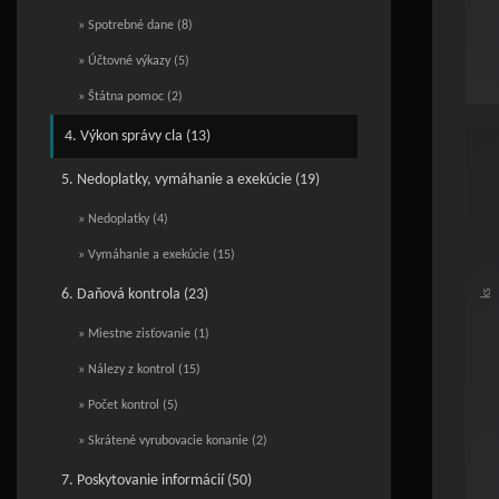
» Spotrebné dane (8)
» Účtovné výkazy (5)
» Štátna pomoc (2)
End o
4. Výkon správy cla (13)
Poč
5. Nedoplatky, vymáhanie a exekúcie (19)
Bar c
» Nedoplatky (4)
Vie
The c
» Vymáhanie a exekúcie (15)
The c
ks
6. Daňová kontrola (23)
» Miestne zisťovanie (1)
» Nálezy z kontrol (15)
» Počet kontrol (5)
» Skrátené vyrubovacie konanie (2)
7. Poskytovanie informácií (50)