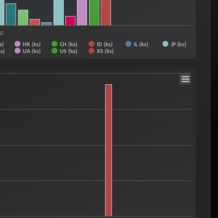
Q2
s)
HK (ks)
CH (ks)
ID (ks)
IL (ks)
JP (ks)
s)
UA (ks)
US (ks)
XS (ks)