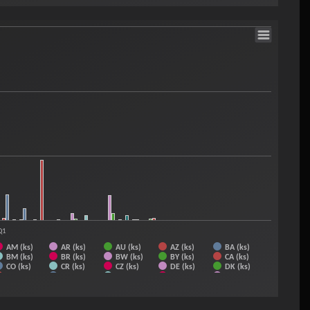
ID (ks)
IL (ks)
IN (ks)
IQ (ks)
IR (ks)
KE (ks)
KG (ks)
KH (ks)
KN (ks)
KR (ks)
LS (ks)
LT (ks)
LV (ks)
MA (ks)
MD (ks)
MO (ks)
MU (ks)
MV (ks)
MX (ks)
MY (ks)
NP (ks)
NZ (ks)
OM (ks)
Q1
AM (ks)
AR (ks)
AU (ks)
AZ (ks)
BA (ks)
BM (ks)
BR (ks)
BW (ks)
BY (ks)
CA (ks)
CO (ks)
CR (ks)
CZ (ks)
DE (ks)
DK (ks)
ET (ks)
EU (ks)
FJ (ks)
FR (ks)
GB (ks)
GT (ks)
HK (ks)
HN (ks)
HU (ks)
CH (ks)
IS (ks)
IT (ks)
JO (ks)
JP (ks)
KE (ks)
KZ (ks)
LB (ks)
LI (ks)
LK (ks)
LT (ks)