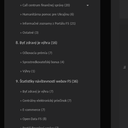
» Call centrum finančnej správy (20)
» Humanitárna pomoc pre Ukrajinu (6)
End o
» Informačné zoznamy z Portálu FS (21)
Poč
» Ostatné (3)
Bar c
8. Byť zdravý je výhra (16)
Vie
» Očkovacia prémia (7)
The c
The c
» Sprostredkovateľský bonus (4)
ks
» Výhry (1)
9. Štatistiky návštevnosti webov FS (36)
» Byť zdravý je výhra (7)
» Centrálny elektronický priečinok (7)
» E-commerce (7)
» Open Data FS (8)