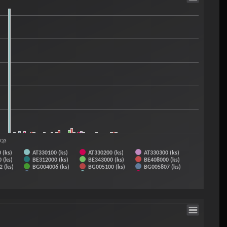
PK (ks)
PL (ks)
PY (ks)
-Q3
 (ks)
AT330100 (ks)
AT330200 (ks)
AT330300 (ks)
 (ks)
BE312000 (ks)
BE343000 (ks)
BE408000 (ks)
 (ks)
BG004006 (ks)
BG005100 (ks)
BG005807 (ks)
 (ks)
CZ570201 (ks)
CZ570299 (ks)
CZ580201 (ks)
 (ks)
CZ610204 (ks)
CZ610206 (ks)
CZ610208 (ks)
 (ks)
DE002604 (ks)
DE002656 (ks)
DE003302 (ks)
 (ks)
DE003701 (ks)
DE004005 (ks)
DE004055 (ks)
 (ks)
DE004701 (ks)
DE004851 (ks)
DE004906 (ks)
 (ks)
DE005604 (ks)
DE005852 (ks)
DE005853 (ks)
 (ks)
DE007380 (ks)
DE007403 (ks)
DE007455 (ks)
 (ks)
DE007650 (ks)
DE007701 (ks)
DE008051 (ks)