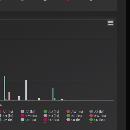
EC (ks)
EG (ks)
ES (ks)
ET (ks)
EU (ks)
GE (ks)
GH (ks)
GT (ks)
HK (ks)
HN (ks)
IL (ks)
IN (ks)
IR (ks)
IS (ks)
IT (ks)
KN (ks)
KR (ks)
KW (ks)
KZ (ks)
LB (ks)
MA (ks)
MD (ks)
ME (ks)
MG (ks)
MH (ks)
MY (ks)
NC (ks)
NG (ks)
NI (ks)
NL (ks)
PE (ks)
PH (ks)
PK (ks)
Q2
AR (ks)
AT (ks)
AU (ks)
AW (ks)
AZ (ks)
BH (ks)
BM (ks)
BO (ks)
BR (ks)
BW (ks)
CM (ks)
CN (ks)
CO (ks)
CR (ks)
CU (ks)
EC (ks)
EG (ks)
ES (ks)
ET (ks)
EU (ks)
GB (ks)
GE (ks)
GH (ks)
GI (ks)
GT (ks)