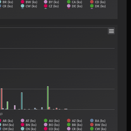
BR (ks)
BW (ks)
BY (ks)
CA (ks)
CD (ks)
CR (ks)
CW (ks)
CZ (ks)
DE (ks)
DK (ks)
ES (ks)
ET (ks)
EU (ks)
FI (ks)
FO (ks)
GT (ks)
HK (ks)
HN (ks)
HU (ks)
CH (ks)
IT (ks)
JO (ks)
JP (ks)
KE (ks)
KG (ks)
LA (ks)
LB (ks)
LI (ks)
LK (ks)
LT (ks)
MG (ks)
MK (ks)
MM (ks)
MN (ks)
MO (ks)
NL (ks)
NO (ks)
NP (ks)
NZ (ks)
OM (ks)
PY (ks)
QA (ks)
RO (ks)
Q3
AR (ks)
AT (ks)
AU (ks)
AZ (ks)
BA (ks)
BM (ks)
BN (ks)
BO (ks)
BR (ks)
BW (ks)
CM (ks)
CN (ks)
CO (ks)
CR (ks)
CW (ks)