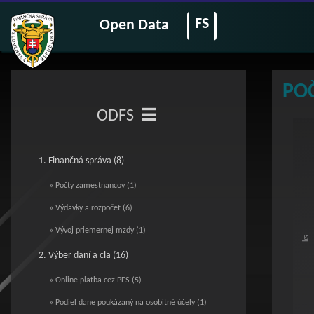
FS
Open Data
PO
ODFS
Poč
1. Finančná správa (8)
Bar c
Vie
» Počty zamestnancov (1)
The c
The c
» Výdavky a rozpočet (6)
» Vývoj priemernej mzdy (1)
ks
2. Výber daní a cla (16)
» Online platba cez PFS (5)
» Podiel dane poukázaný na osobitné účely (1)