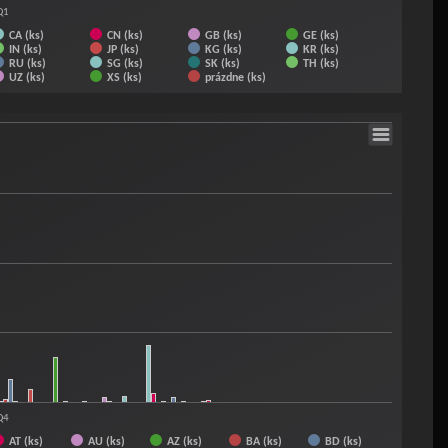
Q1
CA (ks)
CN (ks)
GB (ks)
GE (ks)
IN (ks)
JP (ks)
KG (ks)
KR (ks)
RU (ks)
SG (ks)
SK (ks)
TH (ks)
UZ (ks)
XS (ks)
prázdne (ks)
Q4
AT (ks)
AU (ks)
AZ (ks)
BA (ks)
BD (ks)