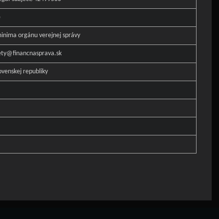
e
inima orgánu verejnej správy
ety@financnasprava.sk
ovenskej republiky