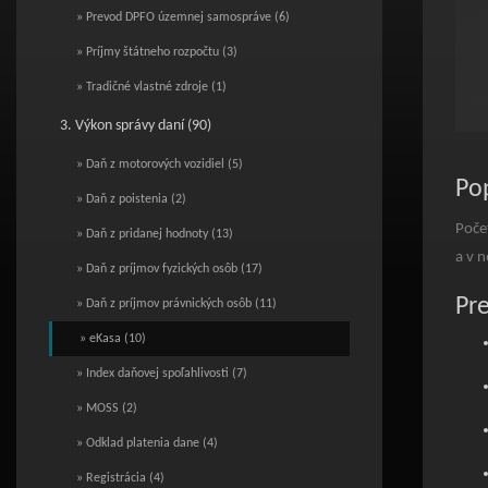
» Prevod DPFO územnej samospráve (6)
» Príjmy štátneho rozpočtu (3)
» Tradičné vlastné zdroje (1)
3. Výkon správy daní (90)
End o
» Daň z motorových vozidiel (5)
Pop
» Daň z poistenia (2)
Poče
» Daň z pridanej hodnoty (13)
a v n
» Daň z príjmov fyzických osôb (17)
Pr
» Daň z príjmov právnických osôb (11)
» eKasa (10)
» Index daňovej spoľahlivosti (7)
» MOSS (2)
» Odklad platenia dane (4)
» Registrácia (4)