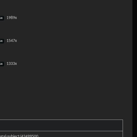
1989x
sx
1547x
sx
1333x
sx
legal-subject/42499500