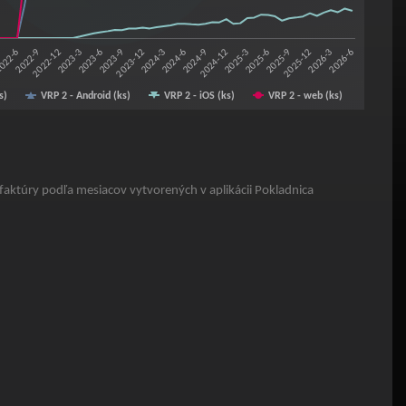
2023-9
2024-6
2025-3
2025-12
022-6
2023-3
2023-12
2024-9
2025-6
2026-3
2022-9
2023-6
2024-3
2024-12
2025-9
2026-6
3
2022-12
s)
VRP 2 - Android (ks)
VRP 2 - iOS (ks)
VRP 2 - web (ks)
aktúry podľa mesiacov vytvorených v aplikácii Pokladnica