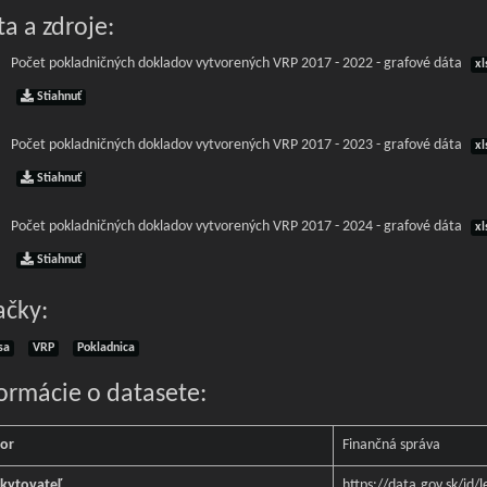
a a zdroje:
Počet pokladničných dokladov vytvorených VRP 2017 - 2022 - grafové dáta
xl
Stiahnuť
Počet pokladničných dokladov vytvorených VRP 2017 - 2023 - grafové dáta
xl
Stiahnuť
Počet pokladničných dokladov vytvorených VRP 2017 - 2024 - grafové dáta
xl
Stiahnuť
ačky:
sa
VRP
Pokladnica
formácie o datasete:
or
Finančná správa
kytovateľ
https://data.gov.sk/id/