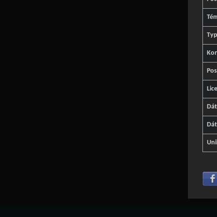
Té
Typ
Kon
Pos
Lic
Dá
Dát
Uni