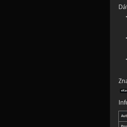
Dát
Zn
eKa
In
Aut
Pos