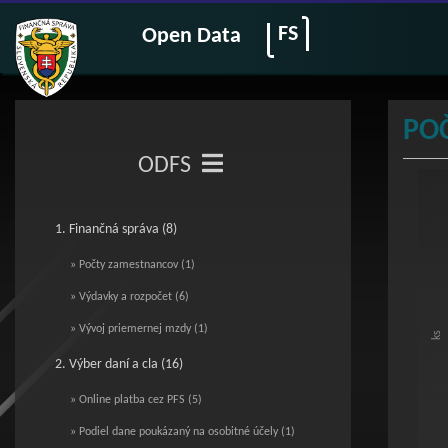
FS
Open Data
PO
ODFS
Po
1. Finančná správa (8)
Line 
Vie
» Počty zamestnancov (1)
The c
The c
» Výdavky a rozpočet (6)
» Vývoj priemernej mzdy (1)
ks
2. Výber daní a cla (16)
» Online platba cez PFS (5)
» Podiel dane poukázaný na osobitné účely (1)