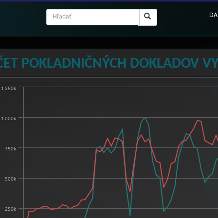
DA
ČET POKLADNIČNÝCH DOKLADOV VYT
1 250k
čet pokladničných dokladov vytvorených VRP 
chart with 6 lines.
1 000k
w as data table, Počet pokladničných dokladov vytvorených VRP 2017 - 2024
hart has 1 X axis displaying categories.
hart has 1 Y axis displaying ks. Range: 0 to 1250000.
750k
500k
250k