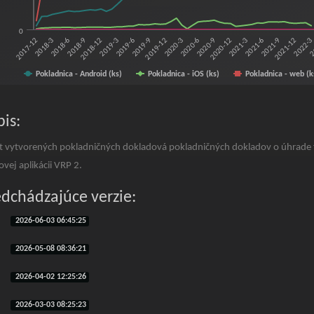
0
2018-9
2019-6
2020-3
2020-12
2021-9
2
2018-3
2018-12
2019-9
2020-6
2021-3
2021-12
2018-6
2019-3
2019-12
2020-9
2021-6
2022-
2017-12
Pokladnica - Android (ks)
Pokladnica - iOS (ks)
Pokladnica - web (k
f interactive chart.
is:
t vytvorených pokladničných dokladová pokladničných dokladov o úhrade f
ovej aplikácii VRP 2.
edchádzajúce verzie:
2026-06-03 06:45:25
2026-05-08 08:36:21
2026-04-02 12:25:26
2026-03-03 08:25:23