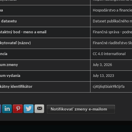
ma
Hospodárstvo a financi
 datasetu
Dataset publikačného m
taktný bod - meno a email
Finančná správa - podn
kytovateľ (názov)
Finančné riaditeľstvo Sl
encia
CC 4.0 international
tum zmeny
July 3, 2026
um vydania
July 13, 2023
kátny identifikátor
cj4tj6qtbiak9lk5jrfa
Zdielať na Facebook
Zdielať na LinkedIn
Zdielať na Pinterest
Zdielať na Twitter
Zdielať na E-mail
Notifikovať zmeny e-mailom