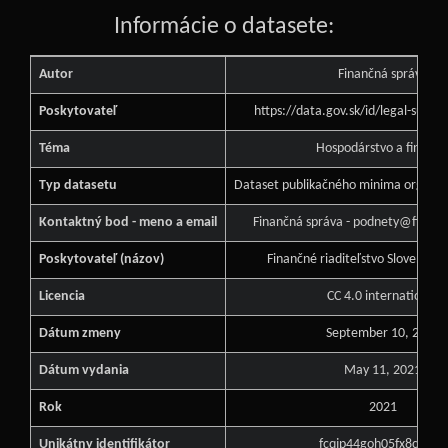
Informácie o datasete:
Autor
Finančná správa
Poskytovateľ
https://data.gov.sk/id/legal-subj
Téma
Hospodárstvo a financi
Typ datasetu
Dataset publikačného minima orgánu v
Kontaktný bod - meno a email
Finančná správa - podnety@financ
Poskytovateľ (názov)
Finančné riaditeľstvo Slovenskej
Licencia
CC 4.0 international
Dátum zmeny
September 10, 2024
Dátum vydania
May 11, 2021
Rok
2021
Unikátny identifikátor
fcqjp44goh05fx8c32g3