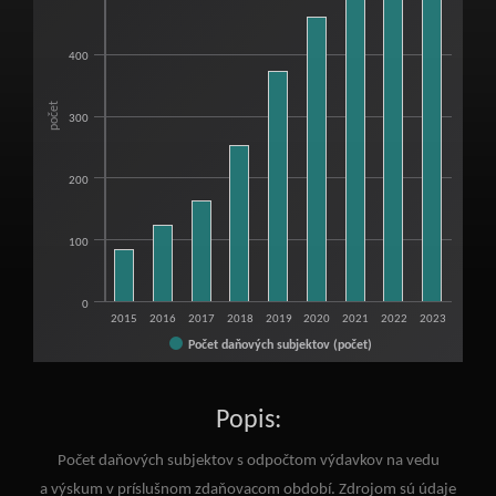
View as data table, Počet daňových subjektov s odpočtom výdavkov na v
The chart has 1 X axis displaying categories.
400
The chart has 1 Y axis displaying počet. Range: 0 to 600.
počet
300
200
100
0
2015
2016
2017
2018
2019
2020
2021
2022
2023
Počet daňových subjektov (počet)
End of interactive chart.
Popis:
Počet daňových subjektov s odpočtom výdavkov na vedu
a výskum v príslušnom zdaňovacom období. Zdrojom sú údaje