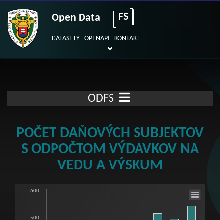
FS
Open Data
DATASETY
OPENAPI
KONTAKT
ODFS
POČET DAŇOVÝCH SUBJEKTOV
S ODPOČTOM VÝDAVKOV NA
VEDU A VÝSKUM
600
Počet daňových subjektov s odpočtom vý
Bar chart with 9 bars.
500