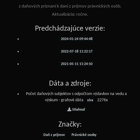
z daňových priznaní k dani z príjmov právnických osôb.
Aktualizácia: ročne.
Predchádzajúce verzie:
2024-01-24 09:44:48
2022-07-18 11:22:17
2021-05-11 11:24:10
Dáta a zdroje:
Počet daňových subjektov s odpočtom výdavkov na vedu a
výskum - grafové dáta
2276x
xlsx
Stiahnuť
Značky:
Daň z príjmov
Právnické osoby