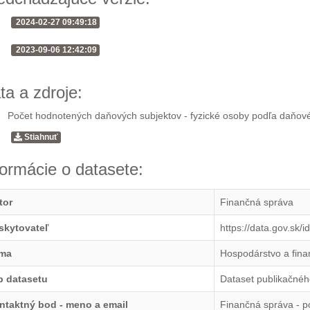
2024-02-27 09:49:18
2023-09-06 12:42:09
ta a zdroje:
Počet hodnotených daňových subjektov - fyzické osoby podľa daňov
Stiahnuť
formácie o datasete:
tor
Finančná správa
skytovateľ
https://data.gov.sk/
ma
Hospodárstvo a fina
p datasetu
Dataset publikačnéh
ntaktný bod - meno a email
Finančná správa - 