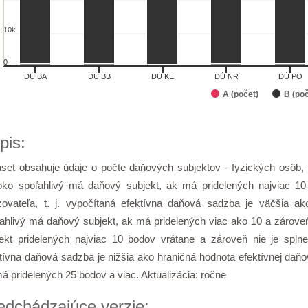
10k
0
DÚ BA
DÚ BB
DÚ KE
DÚ NR
DÚ PO
A (počet)
B (poč
of interactive chart.
pis:
set obsahuje údaje o počte daňových subjektov - fyzických osôb, k
oko spoľahlivý má daňový subjekt, ak má pridelených najviac 1
zovateľa, t. j. vypočítaná efektívna daňová sadzba je väčšia ak
ahlivý má daňový subjekt, ak má pridelených viac ako 10 a zárove
jekt pridelených najviac 10 bodov vrátane a zároveň nie je spln
tívna daňová sadzba je nižšia ako hraničná hodnota efektívnej daň
á pridelených 25 bodov a viac. Aktualizácia: ročne
edchádzajúce verzie: