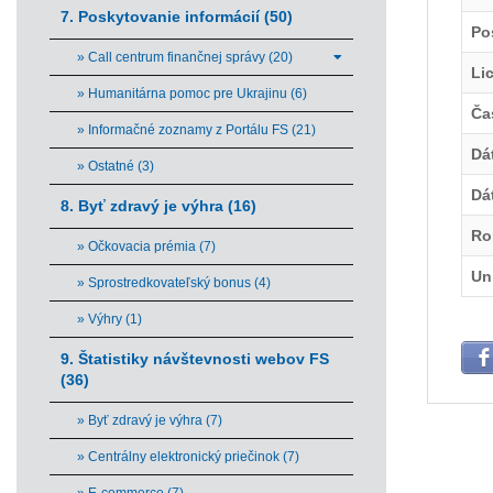
7. Poskytovanie informácií (50)
Po
» Call centrum finančnej správy (20)
Li
» Humanitárna pomoc pre Ukrajinu (6)
Ča
» Informačné zoznamy z Portálu FS (21)
Dá
» Ostatné (3)
Dá
8. Byť zdravý je výhra (16)
Ro
» Očkovacia prémia (7)
Un
» Sprostredkovateľský bonus (4)
» Výhry (1)
9. Štatistiky návštevnosti webov FS
(36)
» Byť zdravý je výhra (7)
» Centrálny elektronický priečinok (7)