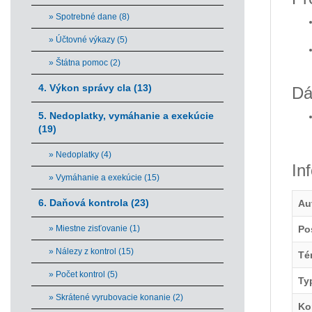
» Spotrebné dane (8)
» Účtovné výkazy (5)
» Štátna pomoc (2)
4. Výkon správy cla (13)
Dá
5. Nedoplatky, vymáhanie a exekúcie
(19)
» Nedoplatky (4)
In
» Vymáhanie a exekúcie (15)
6. Daňová kontrola (23)
Au
» Miestne zisťovanie (1)
Po
» Nálezy z kontrol (15)
Té
» Počet kontrol (5)
Ty
» Skrátené vyrubovacie konanie (2)
Ko