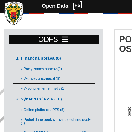
Open Data
FS
PO
ODFS
OS
1. Finančná správa (8)
Po
» Počty zamestnancov (1)
Bar 
» Výdavky a rozpočet (6)
Vie
» Vývoj priemernej mzdy (1)
The 
The 
2. Výber daní a cla (16)
počet
» Online platba cez PFS (5)
» Podiel dane poukázaný na osobitné účely
(1)