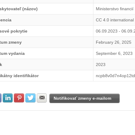
skytovateľ (názov)
Ministerstvo financií
cencia
CC 4.0 international
sové pokrytie
06.09.2023 - 06.09.
tum zmeny
February 26, 2025
tum vydania
September 6, 2023
k
2023
ikátny identifikátor
ncpb8v0d7n4op12td
Zdielať na Facebook
Zdielať na LinkedIn
Zdielať na Pinterest
Zdielať na Twitter
Zdielať na E-mail
Notifikovať zmeny e-mailom