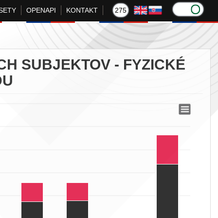
SETY
OPENAPI
KONTAKT
275
H SUBJEKTOV - FYZICKÉ
DU
ické osoby podľa daňového úradu
by podľa daňového úradu