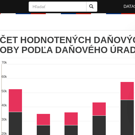
DATA
ČET HODNOTENÝCH DAŇOVÝC
OBY PODĽA DAŇOVÉHO ÚRA
70k
čet hodnotených daňových subjektov - fyz
60k
chart with 3 data series.
w as data table, Počet hodnotených daňových subjektov - fyzické oso
50k
chart has 1 X axis displaying categories.
chart has 1 Y axis displaying počet. Range: 0 to 70000.
40k
30k
20k