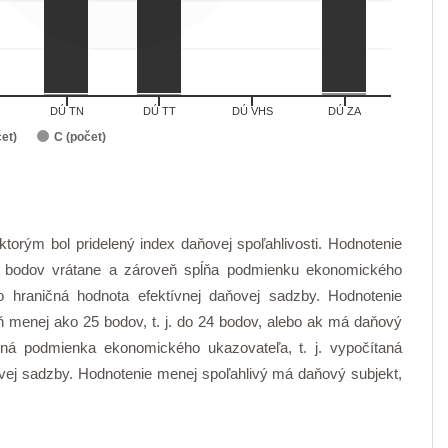
DÚ TN
DÚ TT
DÚ VHS
DÚ ZA
et)
C (počet)
torým bol pridelený index daňovej spoľahlivosti. Hodnotenie
0 bodov vrátane a zároveň spĺňa podmienku ekonomického
o hraničná hodnota efektívnej daňovej sadzby. Hodnotenie
ň menej ako 25 bodov, t. j. do 24 bodov, alebo ak má daňový
ená podmienka ekonomického ukazovateľa, t. j. vypočítaná
ovej sadzby. Hodnotenie menej spoľahlivý má daňový subjekt,