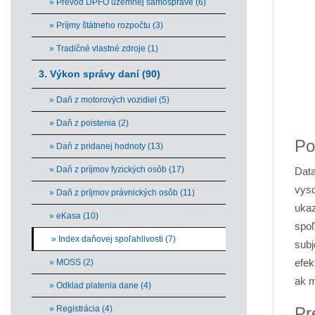
» Prevod DPFO územnej samospráve (6)
» Príjmy štátneho rozpočtu (3)
» Tradičné vlastné zdroje (1)
3. Výkon správy daní (90)
» Daň z motorových vozidiel (5)
End 
» Daň z poistenia (2)
Po
» Daň z pridanej hodnoty (13)
» Daň z príjmov fyzických osôb (17)
Data
vys
» Daň z príjmov právnických osôb (11)
uka
» eKasa (10)
spoľ
» Index daňovej spoľahlivosti (7)
sub
efek
» MOSS (2)
ak m
» Odklad platenia dane (4)
» Registrácia (4)
Pr