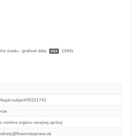
ého úradu - grafové dáta
1940x
xlsx
id/legal-subject/00151742
ncie
o minima orgánu verejnej správy
podnety@financnasprava.sk