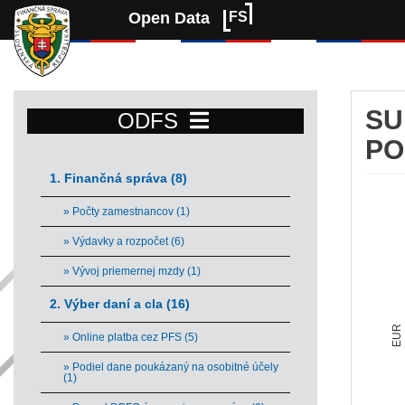
Open Data
FS
SU
ODFS
PO
1. Finančná správa (8)
Su
» Počty zamestnancov (1)
Bar 
» Výdavky a rozpočet (6)
Vie
» Vývoj priemernej mzdy (1)
The 
The 
2. Výber daní a cla (16)
EUR
» Online platba cez PFS (5)
» Podiel dane poukázaný na osobitné účely
(1)