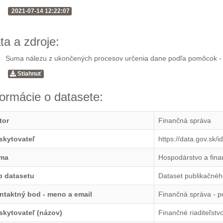
2021-07-14 12:22:07
ta a zdroje:
Suma nálezu z ukončených procesov určenia dane podľa pomôcok -
Stiahnuť
formácie o datasete:
tor
Finančná správa
skytovateľ
https://data.gov.sk/
ma
Hospodárstvo a fina
p datasetu
Dataset publikačnéh
ntaktný bod - meno a email
Finančná správa - 
skytovateľ (názov)
Finančné riaditeľstv