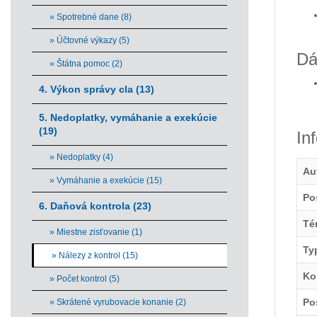
» Spotrebné dane (8)
» Účtovné výkazy (5)
Dá
» Štátna pomoc (2)
4. Výkon správy cla (13)
5. Nedoplatky, vymáhanie a exekúcie
(19)
In
» Nedoplatky (4)
Au
» Vymáhanie a exekúcie (15)
Po
6. Daňová kontrola (23)
Té
» Miestne zisťovanie (1)
Ty
» Nálezy z kontrol (15)
Ko
» Počet kontrol (5)
Po
» Skrátené vyrubovacie konanie (2)