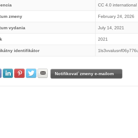
cencia
CC 4.0 international
tum zmeny
February 24, 2026
tum vydania
July 14, 2021
k
2021
ikátny identifikátor
1ls3vvalusnf06y776
Zdielať na Facebook
Zdielať na LinkedIn
Zdielať na Pinterest
Zdielať na Twitter
Zdielať na E-mail
Notifikovať zmeny e-mailom