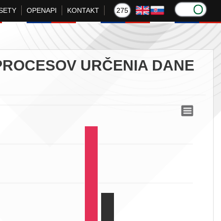
SETY
OPENAPI
KONTAKT
275
PROCESOV URČENIA DANE
a dane podľa pomôcok
odľa pomôcok