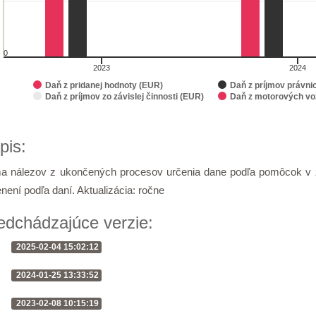
0
2023
2024
Daň z pridanej hodnoty (EUR)
Daň z príjmov právni
Daň z príjmov zo závislej činnosti (EUR)
Daň z motorových voz
of interactive chart.
pis:
a nálezov z ukončených procesov určenia dane podľa pomôcok v z
enení podľa daní. Aktualizácia: ročne
edchádzajúce verzie:
2025-02-04 15:02:12
2024-01-25 13:33:52
2023-02-08 10:15:19