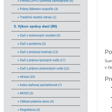
» Prevod DPFO územnej samospráve (6)
» Príjmy štátneho rozpočtu (3)
» Tradičné vlastné zdroje (1)
3. Výkon správy daní (90)
» Daň z motorových vozidiel (5)
End 
» Daň z poistenia (2)
Po
» Daň z pridanej hodnoty (13)
» Daň z príjmov fyzických osôb (17)
Sum
v čl
» Daň z príjmov právnických osôb (11)
» eKasa (10)
Pr
» Index daňovej spoľahlivosti (7)
» MOSS (2)
» Odklad platenia dane (4)
» Registrácia (4)