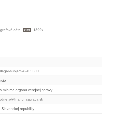
 grafové dáta
1399x
xlsx
id/legal-subject/42499500
ncie
o minima orgánu verejnej správy
podnety@financnasprava.sk
o Slovenskej republiky