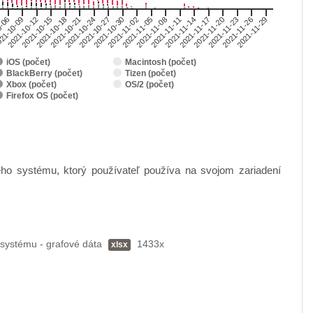
2021-11-14
2021-11-20
2021-11-26
0-06
2021-10-12
2021-10-18
2021-10-24
2021-10-30
2021-11-05
2021-11-11
2021-11-17
2021-11-23
2021-11-29
21-10-09
2021-10-15
2021-10-21
2021-10-27
2021-11-02
2021-11-08
iOS (počet)
Macintosh (počet)
BlackBerry (počet)
Tizen (počet)
Xbox (počet)
OS/2 (počet)
Firefox OS (počet)
ého systému, ktorý používateľ používa na svojom zariadení
o systému - grafové dáta
1433x
xlsx