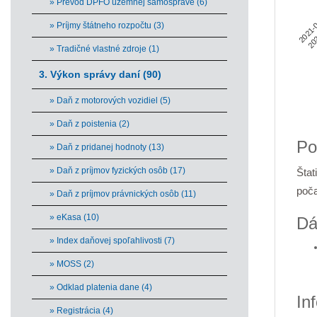
» Prevod DPFO územnej samospráve (6)
202
2021
» Príjmy štátneho rozpočtu (3)
» Tradičné vlastné zdroje (1)
3. Výkon správy daní (90)
» Daň z motorových vozidiel (5)
End 
» Daň z poistenia (2)
Po
» Daň z pridanej hodnoty (13)
» Daň z príjmov fyzických osôb (17)
Štat
poča
» Daň z príjmov právnických osôb (11)
» eKasa (10)
Dá
» Index daňovej spoľahlivosti (7)
» MOSS (2)
» Odklad platenia dane (4)
In
» Registrácia (4)