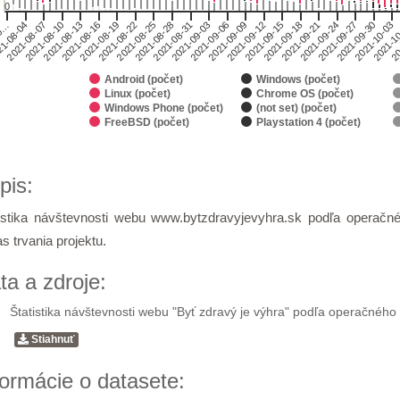
0
2021-09-12
2021-09-18
2021-09-24
2021-09-30
1-08-04
2021-1
2021-08-10
2021-08-16
2021-08-22
2021-08-28
2021-09-03
2021-09-09
2021-09-15
2021-09-21
2021-09-27
-0…
2021-10-03
2021-08-07
20
2021-08-13
2021-08-19
2021-08-25
2021-08-31
2021-09-06
Android (počet)
Windows (počet)
Linux (počet)
Chrome OS (počet)
Windows Phone (počet)
(not set) (počet)
FreeBSD (počet)
Playstation 4 (počet)
of interactive chart.
pis:
istika návštevnosti webu www.bytzdravyjevyhra.sk podľa operačn
s trvania projektu.
ta a zdroje:
Štatistika návštevnosti webu "Byť zdravý je výhra" podľa operačnéh
Stiahnuť
formácie o datasete: