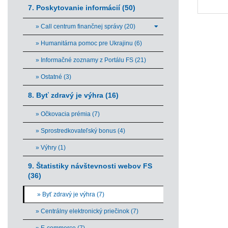
7. Poskytovanie informácií (50)
» Call centrum finančnej správy (20)
» Humanitárna pomoc pre Ukrajinu (6)
» Informačné zoznamy z Portálu FS (21)
» Ostatné (3)
8. Byť zdravý je výhra (16)
» Očkovacia prémia (7)
» Sprostredkovateľský bonus (4)
» Výhry (1)
9. Štatistiky návštevnosti webov FS
(36)
» Byť zdravý je výhra (7)
» Centrálny elektronický priečinok (7)