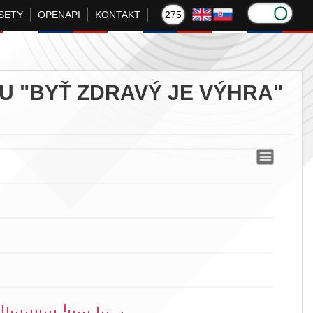
SETY
OPENAPI
KONTAKT
275
U "BYŤ ZDRAVÝ JE VÝHRA"
 výhra" podľa operačného systému
odľa operačného systému