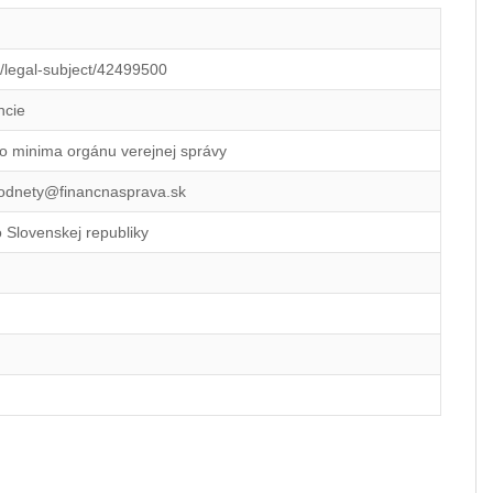
id/legal-subject/42499500
ncie
o minima orgánu verejnej správy
podnety@financnasprava.sk
o Slovenskej republiky