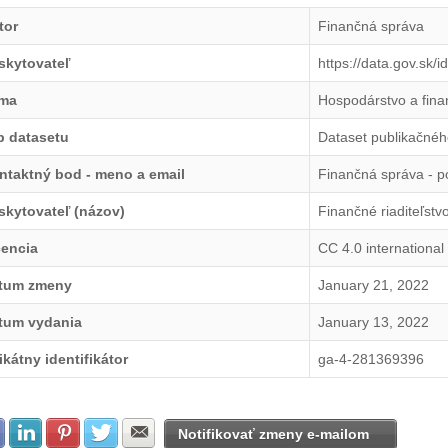
tor
Finančná správa
skytovateľ
https://data.gov.sk/
ma
Hospodárstvo a fina
p datasetu
Dataset publikačnéh
ntaktný bod - meno a email
Finančná správa - 
skytovateľ (názov)
Finančné riaditeľstv
cencia
CC 4.0 international
tum zmeny
January 21, 2022
tum vydania
January 13, 2022
ikátny identifikátor
ga-4-281369396
Zdielať na Facebook
Zdielať na LinkedIn
Zdielať na Pinterest
Zdielať na Twitter
Zdielať na E-mail
Notifikovať zmeny e-mailom