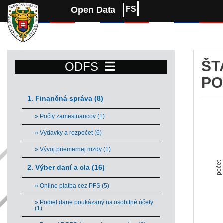
Open Data
FS
ŠT
ODFS
PO
1. Finančná správa (8)
Št
» Počty zamestnancov (1)
Bar 
» Výdavky a rozpočet (6)
Vie
» Vývoj priemernej mzdy (1)
The 
počet
The 
2. Výber daní a cla (16)
» Online platba cez PFS (5)
» Podiel dane poukázaný na osobitné účely
(1)