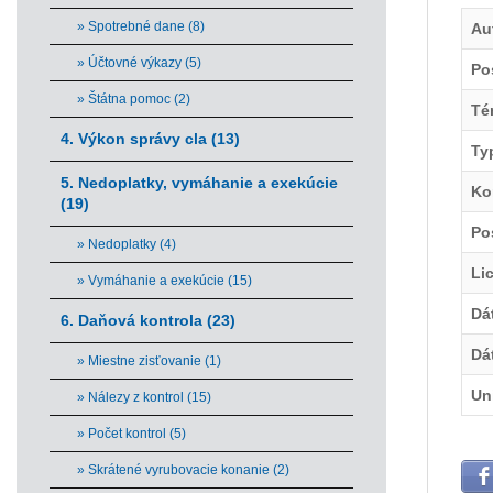
» Spotrebné dane (8)
Au
» Účtovné výkazy (5)
Po
» Štátna pomoc (2)
Té
4. Výkon správy cla (13)
Ty
5. Nedoplatky, vymáhanie a exekúcie
Ko
(19)
Po
» Nedoplatky (4)
Li
» Vymáhanie a exekúcie (15)
Dá
6. Daňová kontrola (23)
Dá
» Miestne zisťovanie (1)
Un
» Nálezy z kontrol (15)
» Počet kontrol (5)
» Skrátené vyrubovacie konanie (2)