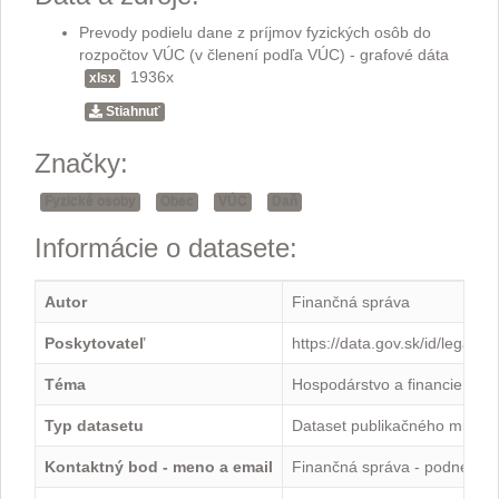
Prevody podielu dane z príjmov fyzických osôb do
rozpočtov VÚC (v členení podľa VÚC) - grafové dáta
1936x
xlsx
Stiahnuť
Značky:
Fyzické osoby
Obec
VÚC
Daň
Informácie o datasete:
Autor
Finančná správa
Poskytovateľ
https://data.gov.sk/id/legal-
Téma
Hospodárstvo a financie
Typ datasetu
Dataset publikačného minima
Kontaktný bod - meno a email
Finančná správa - podnety@