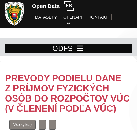
Open Data
FS
DATASETY
OPENAPI
KONTAKT
ODFS
PREVODY PODIELU DANE
Z PRÍJMOV FYZICKÝCH
OSÔB DO ROZPOČTOV VÚC
(V ČLENENÍ PODĽA VÚC)