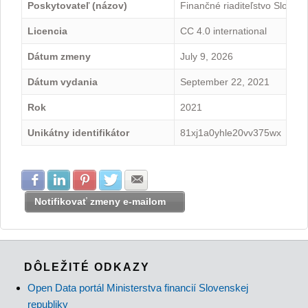
Poskytovateľ (názov)
Finančné riaditeľstvo Slovens
Licencia
CC 4.0 international
Dátum zmeny
July 9, 2026
Dátum vydania
September 22, 2021
Rok
2021
Unikátny identifikátor
81xj1a0yhle20vv375wx
Zdielať na Facebook
Zdielať na LinkedIn
Zdielať na Pinterest
Zdielať na Twitter
Zdielať na E-mail
Notifikovať zmeny e-mailom
DÔLEŽITÉ ODKAZY
Open Data portál Ministerstva financií Slovenskej
republiky