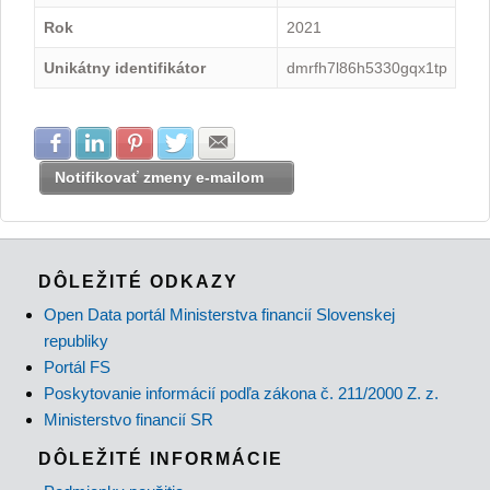
Rok
2021
Unikátny identifikátor
dmrfh7l86h5330gqx1tp
Zdielať na Facebook
Zdielať na LinkedIn
Zdielať na Pinterest
Zdielať na Twitter
Zdielať na E-mail
Notifikovať zmeny e-mailom
DÔLEŽITÉ ODKAZY
Open Data portál Ministerstva financií Slovenskej
republiky
Portál FS
Poskytovanie informácií podľa zákona č. 211/2000 Z. z.
Ministerstvo financií SR
DÔLEŽITÉ INFORMÁCIE