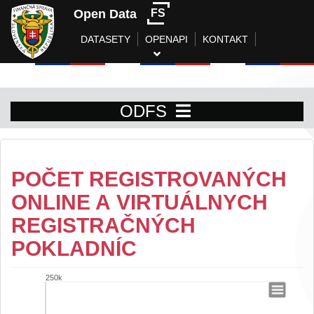
Open Data
FS
DATASETY
OPENAPI
KONTAKT
ODFS
POČET REGISTROVANÝCH
ONLINE A VIRTUÁLNYCH
REGISTRAČNÝCH
POKLADNÍC
250k
Počet registrovaných online a virtuálny