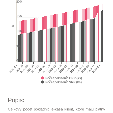
Bar chart with 2 data series.
200k
View as data table, Počet registrovaných online a virtuálnych re
The chart has 1 X axis displaying categories.
150k
The chart has 1 Y axis displaying ks. Range: 0 to 250000.
ks
100k
50k
0
2024-03
2024-08
2025-01
2020-01
2025-06
2020-06
2025-11
2020-11
2026-04
2021-04
2021-09
2022-02
2022-07
2022-12
2023-05
2023-10
Počet pokladníc ORP (ks)
Počet pokladníc VRP (ks)
End of interactive chart.
Popis:
Celkový počet pokladníc e-kasa klient, ktoré majú platný