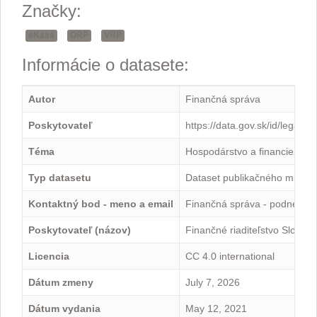
Značky:
eKasa
ORP
VRP
Informácie o datasete:
Autor
Finančná správa
Poskytovateľ
https://data.gov.sk/id/legal-
Téma
Hospodárstvo a financie
Typ datasetu
Dataset publikačného minima
Kontaktný bod - meno a email
Finančná správa - podnety@
Poskytovateľ (názov)
Finančné riaditeľstvo Slovens
Licencia
CC 4.0 international
Dátum zmeny
July 7, 2026
Dátum vydania
May 12, 2021