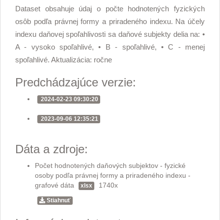
Dataset obsahuje údaj o počte hodnotených fyzických
osôb podľa právnej formy a priradeného indexu. Na účely
indexu daňovej spoľahlivosti sa daňové subjekty delia na: •
A - vysoko spoľahlivé, • B - spoľahlivé, • C - menej
spoľahlivé. Aktualizácia: ročne
Predchádzajúce verzie:
2024-02-23 09:30:20
2023-09-06 12:35:21
Dáta a zdroje:
Počet hodnotených daňových subjektov - fyzické
osoby podľa právnej formy a priradeného indexu -
grafové dáta
1740x
xlsx
Stiahnuť