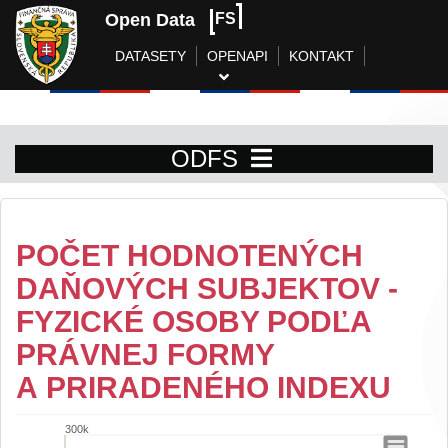
Open Data
FS
DATASETY
OPENAPI
KONTAKT
ODFS
POČET HODNOTENÝCH
DAŇOVÝCH SUBJEKTOV -
FYZICKÉ OSOBY PODĽA
PRÁVNEJ FORMY
A PRIRADENÉHO INDEXU
300k