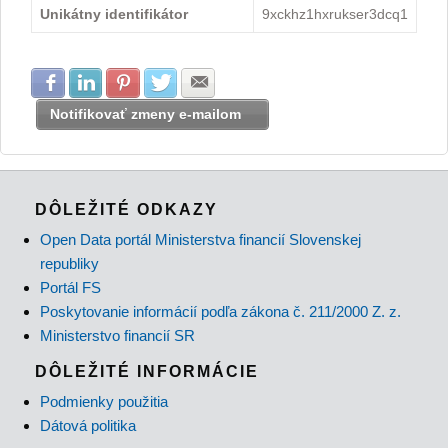
Unikátny identifikátor
9xckhz1hxrukser3dcq1
Zdielať na Facebook
Zdielať na LinkedIn
Zdielať na Pinterest
Zdielať na Twitter
Zdielať na E-mail
Notifikovať zmeny e-mailom
DÔLEŽITÉ ODKAZY
Open Data portál Ministerstva financií Slovenskej
republiky
Portál FS
Poskytovanie informácií podľa zákona č. 211/2000 Z. z.
Ministerstvo financií SR
DÔLEŽITÉ INFORMÁCIE
Podmienky použitia
Dátová politika