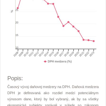
The chart has 1 Y axis displaying %. Range: 10 to 40.
25
%
20
15
10
2008
2009
2010
2011
2012
2013
2014
2015
2016
2017
2018
2019
2020
2021
2022
2023
DPH medzera (%)
End of interactive chart.
Popis:
Časový vývoj daňovej medzery na DPH. Daňová medzera
DPH je definovaná ako rozdiel medzi potenciálnym
výnosom dane, ktorý by bol vybraný, ak by sa všetky
ekonomické subjekty správali v súlade so zákonom