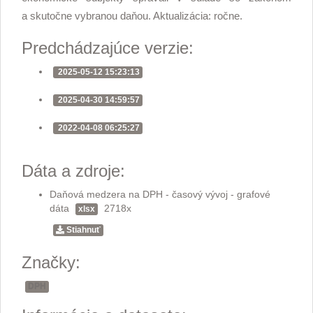
a skutočne vybranou daňou. Aktualizácia: ročne.
Predchádzajúce verzie:
2025-05-12 15:23:13
2025-04-30 14:59:57
2022-04-08 06:25:27
Dáta a zdroje:
Daňová medzera na DPH - časový vývoj - grafové
dáta
2718x
xlsx
Stiahnuť
Značky:
DPH