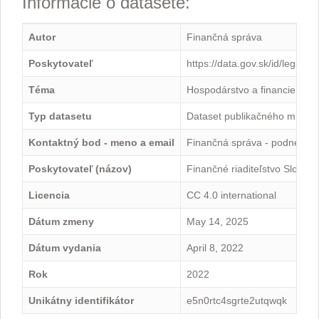
Informácie o datasete:
Autor
Finančná správa
Poskytovateľ
https://data.gov.sk/id/legal-
Téma
Hospodárstvo a financie
Typ datasetu
Dataset publikačného minima
Kontaktný bod - meno a email
Finančná správa - podnety@
Poskytovateľ (názov)
Finančné riaditeľstvo Slovens
Licencia
CC 4.0 international
Dátum zmeny
May 14, 2025
Dátum vydania
April 8, 2022
Rok
2022
Unikátny identifikátor
e5n0rtc4sgrte2utqwqk