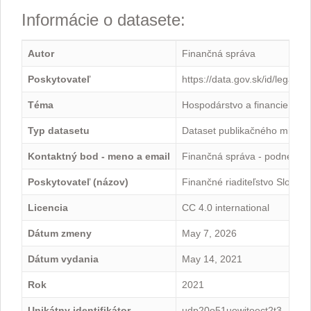
Informácie o datasete:
Autor
Finančná správa
Poskytovateľ
https://data.gov.sk/id/legal-
Téma
Hospodárstvo a financie
Typ datasetu
Dataset publikačného minima
Kontaktný bod - meno a email
Finančná správa - podnety@
Poskytovateľ (názov)
Finančné riaditeľstvo Slovens
Licencia
CC 4.0 international
Dátum zmeny
May 7, 2026
Dátum vydania
May 14, 2021
Rok
2021
Unikátny identifikátor
udp20o51uowjtoect2t3