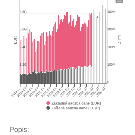
Celkový objem odpočítanej dane z prid
Bar chart with 2 data series.
4.8G
400M
View as data table, Celkový objem odpočítanej dane z pridanej 
The chart has 1 X axis displaying categories.
3.6G
300M
The chart has 2 Y axes displaying EUR and EUR*.
EUR*
EUR
2.4G
200M
1.2G
100M
0
0
2021-07
2024-01
2020-07
2023-01
2025-07
2019-07
2022-01
2024-07
2021-01
2023-07
2026-01
2020-01
2022-07
2025-01
2019-…
Základná sadzba dane (EUR)
Znížená sadzba dane (EUR*)
End of interactive chart.
Popis: