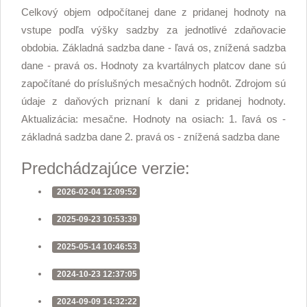
Celkový objem odpočítanej dane z pridanej hodnoty na
vstupe podľa výšky sadzby za jednotlivé zdaňovacie
obdobia. Základná sadzba dane - ľavá os, znížená sadzba
dane - pravá os. Hodnoty za kvartálnych platcov dane sú
započítané do príslušných mesačných hodnôt. Zdrojom sú
údaje z daňových priznaní k dani z pridanej hodnoty.
Aktualizácia: mesačne. Hodnoty na osiach: 1. ľavá os -
základná sadzba dane 2. pravá os - znížená sadzba dane
Predchádzajúce verzie:
2026-02-04 12:09:52
2025-09-23 10:53:39
2025-05-14 10:46:53
2024-10-23 12:37:05
2024-09-09 14:32:22