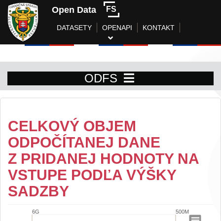
Open Data
FS
DATASETY
OPENAPI
KONTAKT
ODFS
CELKOVÝ OBJEM
ODPOČÍTANEJ DANE
Z PRIDANEJ HODNOTY NA
VSTUPE PODĽA VÝŠKY
SADZBY
6G
500M