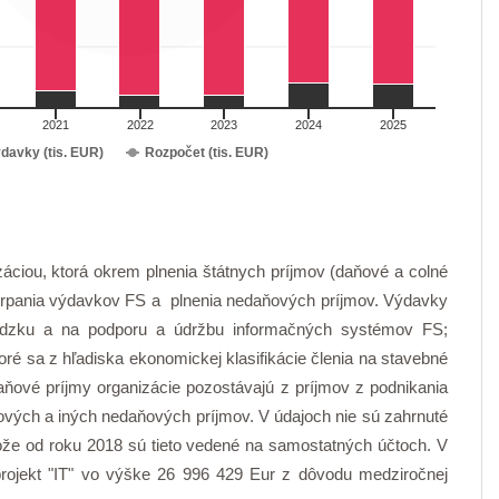
2021
2022
2023
2024
2025
davky (tis. EUR)
Rozpočet (tis. EUR)
záciou, ktorá okrem plnenia štátnych príjmov (daňové a colné
čerpania výdavkov FS a plnenia nedaňových príjmov. Výdavky
ádzku a na podporu a údržbu informačných systémov FS;
ré sa z hľadiska ekonomickej klasifikácie členia na stavebné
aňové príjmy organizácie pozostávajú z príjmov z podnikania
álových a iných nedaňových príjmov. V údajoch nie sú zahrnuté
tože od roku 2018 sú tieto vedené na samostatných účtoch. V
projekt "IT" vo výške 26 996 429 Eur z dôvodu medziročnej