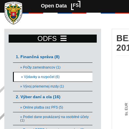
Open Data
FS
BE
ODFS
20
1. Finančná správa (8)
Be
» Počty zamestnancov (1)
Comb
» Výdavky a rozpočet (6)
Vie
» Vývoj priemernej mzdy (1)
The 
The 
2. Výber daní a cla (16)
tis. EUR
» Online platba cez PFS (5)
» Podiel dane poukázaný na osobitné účely
(1)