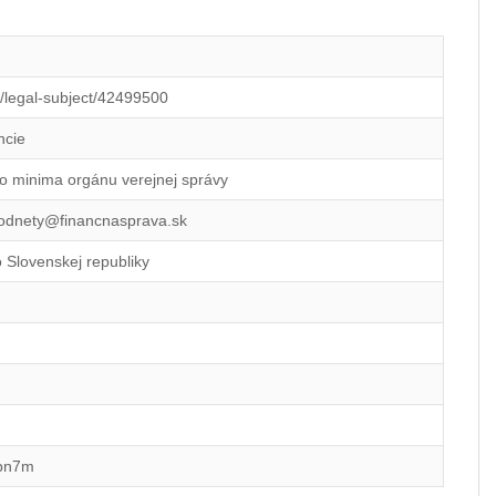
id/legal-subject/42499500
ncie
o minima orgánu verejnej správy
podnety@financnasprava.sk
o Slovenskej republiky
pn7m