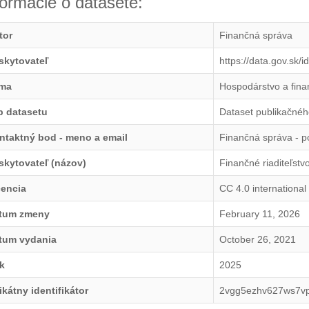
formácie o datasete:
tor
Finančná správa
skytovateľ
https://data.gov.sk/
ma
Hospodárstvo a fina
p datasetu
Dataset publikačnéh
ntaktný bod - meno a email
Finančná správa - 
skytovateľ (názov)
Finančné riaditeľstv
cencia
CC 4.0 international
tum zmeny
February 11, 2026
tum vydania
October 26, 2021
k
2025
ikátny identifikátor
2vgg5ezhv627ws7v