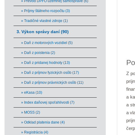
» Prevod DPFO územnej samospráve (6)
» Príjmy štátneho rozpočtu (3)
» Tradičné vlastné zdroje (1)
3. Výkon správy daní (90)
» Daň z motorových vozidiel (5)
End 
» Daň z poistenia (2)
Po
» Daň z pridanej hodnoty (13)
» Daň z príjmov fyzických osôb (17)
Z po
príj
» Daň z príjmov právnických osôb (11)
fin
» eKasa (10)
a ka
» Index daňovej spoľahlivosti (7)
a st
a vl
» MOSS (2)
príj
» Odklad platenia dane (4)
čerp
» Registrácia (4)