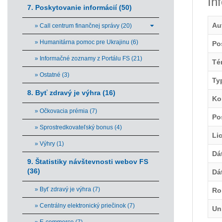
In
7. Poskytovanie informácií (50)
Au
» Call centrum finančnej správy (20)
» Humanitárna pomoc pre Ukrajinu (6)
Po
» Informačné zoznamy z Portálu FS (21)
Té
» Ostatné (3)
Ty
8. Byť zdravý je výhra (16)
Ko
» Očkovacia prémia (7)
Po
» Sprostredkovateľský bonus (4)
Li
» Výhry (1)
Dá
9. Štatistiky návštevnosti webov FS
(36)
Dá
» Byť zdravý je výhra (7)
Ro
» Centrálny elektronický priečinok (7)
Un