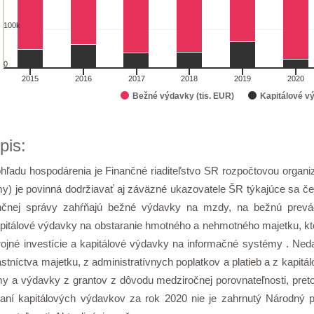
100k
0
2015
2016
2017
2018
2019
2020
Bežné výdavky (tis. EUR)
Kapitálové vý
of interactive chart.
pis:
hľadu hospodárenia je Finančné riaditeľstvo SR rozpočtovou organi
my) je povinná dodržiavať aj záväzné ukazovatele ŠR týkajúce sa 
ančnej správy zahŕňajú bežné výdavky na mzdy, na bežnú prev
pitálové výdavky na obstaranie hmotného a nehmotného majetku, kto
rojné investície a kapitálové výdavky na informačné systémy . Ned
astníctva majetku, z administratívnych poplatkov a platieb a z kapit
my a výdavky z grantov z dôvodu medziročnej porovnateľnosti, pre
aní kapitálových výdavkov za rok 2020 nie je zahrnutý Národný 