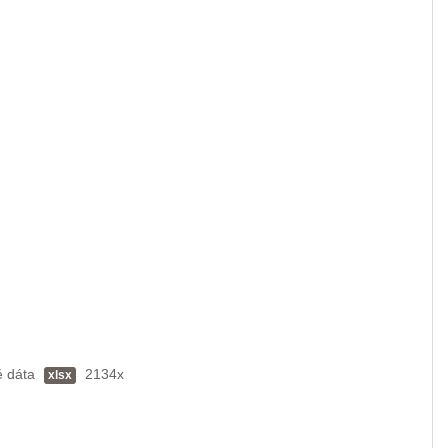
é dáta
2134x
xlsx