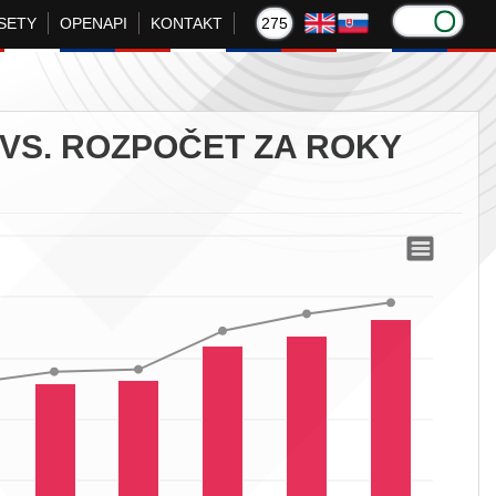
SETY
OPENAPI
KONTAKT
275
VS. ROZPOČET ZA ROKY
roky 2015-2025
5-2025